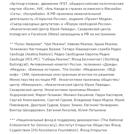
«Артподготовка», движение ЛГБТ, общероссийская политическая
партия «Воля», АУЕ, «Аль-Каида в странах исламского Магриба»,
«Сеть», «Колумбайн». В РФ признана нежелательной
деятельность «Открытой России», издания «Проект Медиа»,
«Съезд народных депутатов» и «Форум свободной России».
«Аналитический Центр Юрия Левады», Сахаровский центр.
Instagram и Facebook (Metа) запрещены в РФ за экстремизм.
** "Голос Америки", "Idel.Реалии", Кавказ.Реалии, Крым.Реалии,
Телеканал Настоящее Время, Татаро-башкирская служба Радио
Свобода (Azatliq Radiosi), Радио Свободная Европа/Радио
Свобода (PCE/PC), "Сибирь.Реалии", Фонд Беллингкет (Stichting
Bellingcat), Антивоенный комитет России, телеканал «Дождь»,
«Медуза», «Важные истории», The Insider, «Медиазона», ОВД-
инфо - СМИ, признанные иностранным агентом по решению
Министерства юстиции РФ. Иноагентами признаны общество/
центр «Мемориал», «Аналитический Центр Юрия Левады»,
Сахаровский центр. Иноагентами признаны Михаил
Ходорковский, Марат Гельман, Михаил Касьянов, Гарри Каспаров,
Сергей Алексашенко, Сергей Гуриев, Владимир Кара-Мурза, Юрий
Пивоваров, Дмитрий Гудков, Борис Зимин, Евгений Чичваркин,
Виктор Шендерович, Евгений Киселев, Юлия Латынина.
*** «Национальный фонд в поддержку демократии» (The National
Endowment for Democracy), Институт Открытое Общество Фонд
Содействия (OSI Assistance Foundation), Фонд Открытое