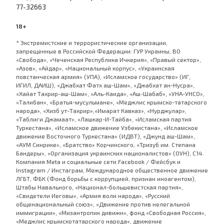
77-32663
18+
* Экстремистские и террористические организации,
запрещенные в Российской Федерации: ГУР Украины, ВО
«Свобода», «Чеченская Республика Ичкерия», «Правый сектор»,
«Азов», «Айдар», «Национальный корпус», «Украинская
повстанческая армия» (УПА), «Исламское государство» (ИГ,
ИГИЛ, ДАИШ), «Джабхат Фатх аш-Шам», «Джабхат ан-Нусра»,
«Хайат Тахрир-аш-Шам», «Аль-Каида», «Аш-Шабаб», «УНА-УНСО»,
«Талибан», «Братья-мусульмане», «Меджлис крымско-татарского
народа», «Хизб ут-Тахрир»,«Имарат Кавказ», «Нурджулар»,
«Таблиги Джамаат», «Лашкар-И-Тайба», «Исламская партия
Туркестана», «Исламское движение Узбекистана», «Исламское
движение Восточного Туркестана» (ИДВТ), «Джунд аш-Шам»,
«АУМ Синрике», «Братство» Корчинского, «Тризуб им. Степана
Бандеры», «Организация украинских националистов» (ОУН), С14.
Компания Meta и социальные сети Facebook / Фейсбук и
Instagram / Инстаграм, Международное общественное движение
ЛГБТ, ФБК (Фонд борьбы с коррупцией, признан иноагентом),
Штабы Навального, «Национал-большевистская партия»,
«Свидетели Иеговы», «Армия воли народа», «Русский
общенациональный союз», «Движение против нелегальной
иммиграции», «Мизантропик дивижн», фонд «Свободная Россия»,
«Меджлис крымскотатарского народа», движение