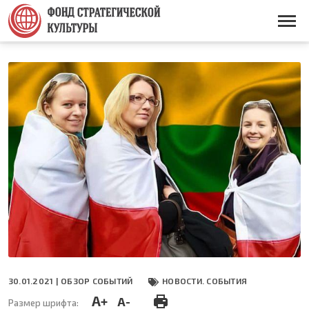
Перейти
к
Основная
основному
навигация
содержанию
30.01.2021 |
ОБЗОР СОБЫТИЙ
НОВОСТИ. СОБЫТИЯ
A+
A-
Размер шрифта: