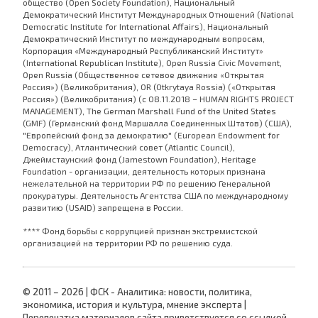
общество (Open Society Foundation), Национальный
Демократический Институт Международных Отношений (National
Democratic Institute for International Affairs), Национальный
Демократический Институт по международным вопросам,
Корпорация «Международный Республиканский Институт»
(International Republican Institute), Open Russia Civic Movement,
Open Russia (Общественное сетевое движение «Открытая
Россия») (Великобритания), OR (Otkrytaya Rossia) («Открытая
Россия») (Великобритания) (с 08.11.2018 – HUMAN RIGHTS PROJECT
MANAGEMENT), The German Marshall Fund of the United States
(GMF) (Германский фонд Маршалла Соединенных Штатов) (США),
"Европейский фонд за демократию" (European Endowment for
Democracy), Атлантический совет (Atlantic Council),
Джеймстаунский фонд (Jamestown Foundation), Heritage
Foundation - организации, деятельность которых признана
нежелательной на территории РФ по решению Генеральной
прокуратуры. Деятельность Агентства США по международному
развитию (USAID) запрещена в России.
**** Фонд борьбы с коррупцией признан экстремистской
организацией на территории РФ по решению суда.
© 2011 – 2026 | ФСК - Аналитика: новости, политика,
экономика, история и культура, мнение эксперта |
Перепечатка материалов сайта приветствуется со ссылкой