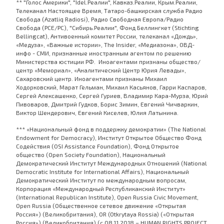
** "Голос Америки", "Idel.Реалии", Кавказ.Реалии, Крым.Реалии,
Телеканал Настоящее Время, Татаро-башкирская служба Радио
Свобода (Azatliq Radiosi), Радио Свободная Европа/Радио
Свобода (PCE/PC), "Сибирь.Реалии", Фонд Беллингкет (Stichting
Bellingcat), Антивоенный комитет России, телеканал «Дождь»,
«Медуза», «Важные истории», The Insider, «Медиазона», ОВД-
инфо - СМИ, признанные иностранным агентом по решению
Министерства юстиции РФ. Иноагентами признаны общество/
центр «Мемориал», «Аналитический Центр Юрия Левады»,
Сахаровский центр. Иноагентами признаны Михаил
Ходорковский, Марат Гельман, Михаил Касьянов, Гарри Каспаров,
Сергей Алексашенко, Сергей Гуриев, Владимир Кара-Мурза, Юрий
Пивоваров, Дмитрий Гудков, Борис Зимин, Евгений Чичваркин,
Виктор Шендерович, Евгений Киселев, Юлия Латынина.
*** «Национальный фонд в поддержку демократии» (The National
Endowment for Democracy), Институт Открытое Общество Фонд
Содействия (OSI Assistance Foundation), Фонд Открытое
общество (Open Society Foundation), Национальный
Демократический Институт Международных Отношений (National
Democratic Institute for International Affairs), Национальный
Демократический Институт по международным вопросам,
Корпорация «Международный Республиканский Институт»
(International Republican Institute), Open Russia Civic Movement,
Open Russia (Общественное сетевое движение «Открытая
Россия») (Великобритания), OR (Otkrytaya Rossia) («Открытая
Россия») (Великобритания) (с 08.11.2018 – HUMAN RIGHTS PROJECT