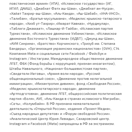
повстанческая армия» (УПА), «Исламское государство» (ИГ,
ИГИЛ, ДАИШ), «Джабхат Фатх аш-Шам», «Джабхат ан-Нусра»,
«Хайат Тахрир-аш-Шам», «Аль-Каида», «Аш-Шабаб», «УНА-УНСО»,
«Талибан», «Братья-мусульмане», «Меджлис крымско-татарского
народа», «Хизб ут-Тахрир»,«Имарат Кавказ», «Нурджулар»,
«Таблиги Джамаат», «Лашкар-И-Тайба», «Исламская партия
Туркестана», «Исламское движение Узбекистана», «Исламское
движение Восточного Туркестана» (ИДВТ), «Джунд аш-Шам»,
«АУМ Синрике», «Братство» Корчинского, «Тризуб им. Степана
Бандеры», «Организация украинских националистов» (ОУН), С14.
Компания Meta и социальные сети Facebook / Фейсбук и
Instagram / Инстаграм, Международное общественное движение
ЛГБТ, ФБК (Фонд борьбы с коррупцией, признан иноагентом),
Штабы Навального, «Национал-большевистская партия»,
«Свидетели Иеговы», «Армия воли народа», «Русский
общенациональный союз», «Движение против нелегальной
иммиграции», «Мизантропик дивижн», фонд «Свободная Россия»,
«Меджлис крымскотатарского народа», движение
«Артподготовка», движение ЛГБТ, общероссийская политическая
партия «Воля», АУЕ, «Аль-Каида в странах исламского Магриба»,
«Сеть», «Колумбайн». В РФ признана нежелательной
деятельность «Открытой России», издания «Проект Медиа»,
«Съезд народных депутатов» и «Форум свободной России».
«Аналитический Центр Юрия Левады», Сахаровский центр.
Instagram и Facebook (Metа) запрещены в РФ за экстремизм.