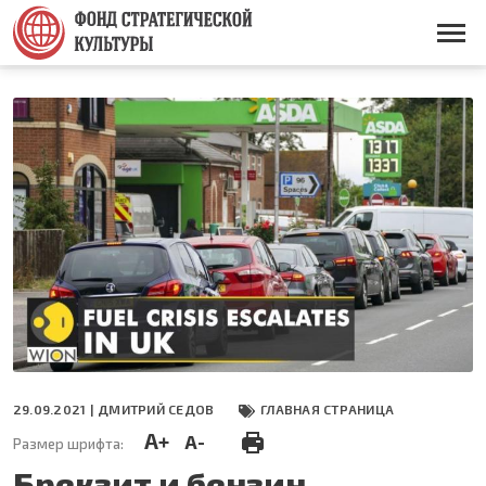
Перейти
к
Основная
основному
навигация
содержанию
29.09.2021 |
ДМИТРИЙ СЕДОВ
ГЛАВНАЯ СТРАНИЦА
A+
A-
Размер шрифта:
Брекзит и бензин