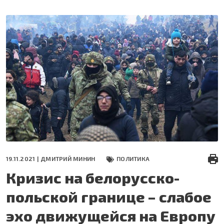
Перейти
к
основному
содержанию
19.11.2021 |
ДМИТРИЙ МИНИН
ПОЛИТИКА
Кризис на белорусско-
польской границе – слабое
эхо движущейся на Европу