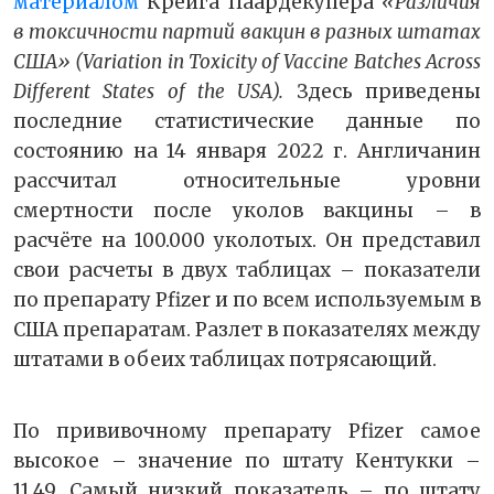
материалом
Крейга Паардекупера
«Различия
в токсичности партий вакцин в разных штатах
США» (Variation in Toxicity of Vaccine Batches Across
Different States of the USA).
Здесь приведены
последние статистические данные по
состоянию на 14 января 2022 г. Англичанин
рассчитал относительные уровни
смертности после уколов вакцины – в
расчёте на 100.000 уколотых. Он представил
свои расчеты в двух таблицах – показатели
по препарату Pfizer и по всем используемым в
США препаратам. Разлет в показателях между
штатами в обеих таблицах потрясающий.
По прививочному препарату Pfizer самое
высокое – значение по штату Кентукки –
11,49. Самый низкий показатель – по штату