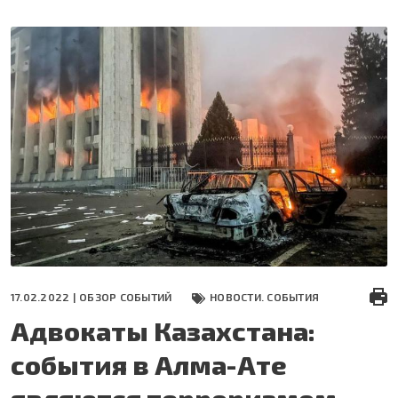
Перейти
к
основному
содержанию
17.02.2022 |
ОБЗОР СОБЫТИЙ
НОВОСТИ. СОБЫТИЯ
Адвокаты Казахстана:
события в Алма-Ате
являются терроризмом