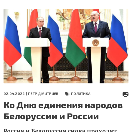
Перейти
к
основному
содержанию
02.04.2022 |
ПЁТР ДМИТРИЕВ
ПОЛИТИКА
Ко Дню единения народов
Белоруссии и России
Россия и Белоруссия снова проходят