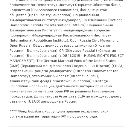
Endowment for Democracy), Институт Открытое Общество Фонд
Содействия (OSI Assistance Foundation), Фонд Открытое
общество (Open Society Foundation), Национальный
Демократический Институт Международных Отношений (National
Democratic Institute for International Affairs), Национальный
Демократический Институт по международным вопросам,
Корпорация «Международный Республиканский Институт»
(International Republican Institute), Open Russia Civic Movement,
Open Russia (Общественное сетевое движение «Открытая
Россия») (Великобритания), OR (Otkrytaya Rossia) («Открытая
Россия») (Великобритания) (с 08.11.2018 – HUMAN RIGHTS PROJECT
MANAGEMENT), The German Marshall Fund of the United States
(GMF) (Германский фонд Маршалла Соединенных Штатов) (США),
"Европейский фонд за демократию" (European Endowment for
Democracy), Атлантический совет (Atlantic Council),
Джеймстаунский фонд (Jamestown Foundation), Heritage
Foundation - организации, деятельность которых признана
нежелательной на территории РФ по решению Генеральной
прокуратуры. Деятельность Агентства США по международному
развитию (USAID) запрещена в России.
**** Фонд борьбы с коррупцией признан экстремистской
организацией на территории РФ по решению суда.