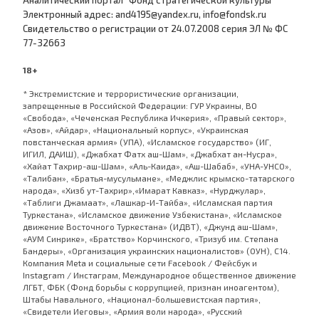
Аналитический портал "Фонд стратегической культуры
Электронный адрес: and4195@yandex.ru, info@fondsk.ru
Cвидетельство о регистрации от 24.07.2008 серия ЭЛ № ФС
77-32663
18+
* Экстремистские и террористические организации,
запрещенные в Российской Федерации: ГУР Украины, ВО
«Свобода», «Чеченская Республика Ичкерия», «Правый сектор»,
«Азов», «Айдар», «Национальный корпус», «Украинская
повстанческая армия» (УПА), «Исламское государство» (ИГ,
ИГИЛ, ДАИШ), «Джабхат Фатх аш-Шам», «Джабхат ан-Нусра»,
«Хайат Тахрир-аш-Шам», «Аль-Каида», «Аш-Шабаб», «УНА-УНСО»,
«Талибан», «Братья-мусульмане», «Меджлис крымско-татарского
народа», «Хизб ут-Тахрир»,«Имарат Кавказ», «Нурджулар»,
«Таблиги Джамаат», «Лашкар-И-Тайба», «Исламская партия
Туркестана», «Исламское движение Узбекистана», «Исламское
движение Восточного Туркестана» (ИДВТ), «Джунд аш-Шам»,
«АУМ Синрике», «Братство» Корчинского, «Тризуб им. Степана
Бандеры», «Организация украинских националистов» (ОУН), С14.
Компания Meta и социальные сети Facebook / Фейсбук и
Instagram / Инстаграм, Международное общественное движение
ЛГБТ, ФБК (Фонд борьбы с коррупцией, признан иноагентом),
Штабы Навального, «Национал-большевистская партия»,
«Свидетели Иеговы», «Армия воли народа», «Русский