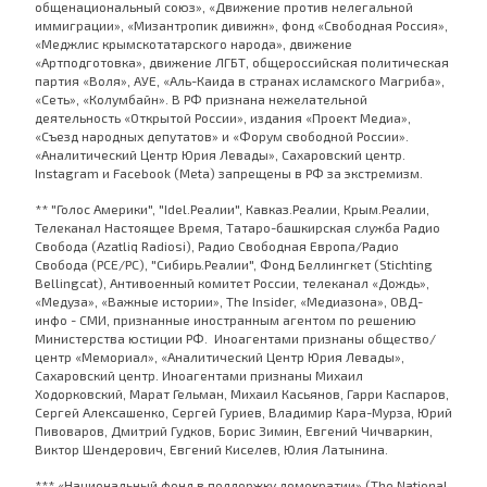
общенациональный союз», «Движение против нелегальной
иммиграции», «Мизантропик дивижн», фонд «Свободная Россия»,
«Меджлис крымскотатарского народа», движение
«Артподготовка», движение ЛГБТ, общероссийская политическая
партия «Воля», АУЕ, «Аль-Каида в странах исламского Магриба»,
«Сеть», «Колумбайн». В РФ признана нежелательной
деятельность «Открытой России», издания «Проект Медиа»,
«Съезд народных депутатов» и «Форум свободной России».
«Аналитический Центр Юрия Левады», Сахаровский центр.
Instagram и Facebook (Metа) запрещены в РФ за экстремизм.
** "Голос Америки", "Idel.Реалии", Кавказ.Реалии, Крым.Реалии,
Телеканал Настоящее Время, Татаро-башкирская служба Радио
Свобода (Azatliq Radiosi), Радио Свободная Европа/Радио
Свобода (PCE/PC), "Сибирь.Реалии", Фонд Беллингкет (Stichting
Bellingcat), Антивоенный комитет России, телеканал «Дождь»,
«Медуза», «Важные истории», The Insider, «Медиазона», ОВД-
инфо - СМИ, признанные иностранным агентом по решению
Министерства юстиции РФ. Иноагентами признаны общество/
центр «Мемориал», «Аналитический Центр Юрия Левады»,
Сахаровский центр. Иноагентами признаны Михаил
Ходорковский, Марат Гельман, Михаил Касьянов, Гарри Каспаров,
Сергей Алексашенко, Сергей Гуриев, Владимир Кара-Мурза, Юрий
Пивоваров, Дмитрий Гудков, Борис Зимин, Евгений Чичваркин,
Виктор Шендерович, Евгений Киселев, Юлия Латынина.
*** «Национальный фонд в поддержку демократии» (The National