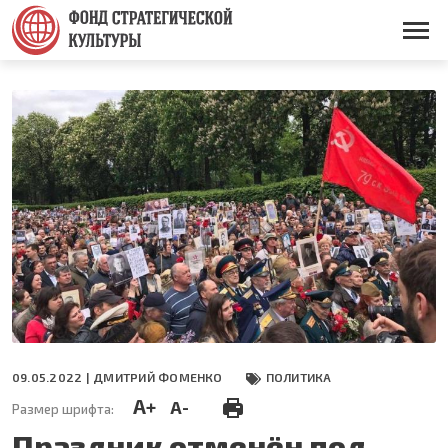
Перейти
к
Основная
основному
навигация
содержанию
09.05.2022 |
ДМИТРИЙ ФОМЕНКО
ПОЛИТИКА
A+
A-
Размер шрифта:
Праздник отменён под