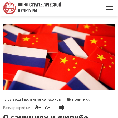
Перейти
к
Основная
основному
навигация
содержанию
19.06.2022 |
ВАЛЕНТИН КАТАСОНОВ
ПОЛИТИКА
A+
A-
Размер шрифта:
О санкциях и дружбе