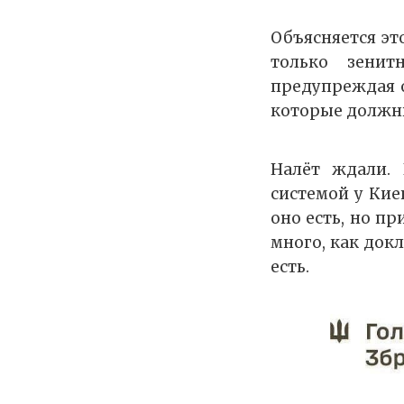
Объясняется это
только зенит
предупреждая о
которые должны
Налёт ждали. 
системой у Киев
оно есть, но пр
много, как докл
есть.