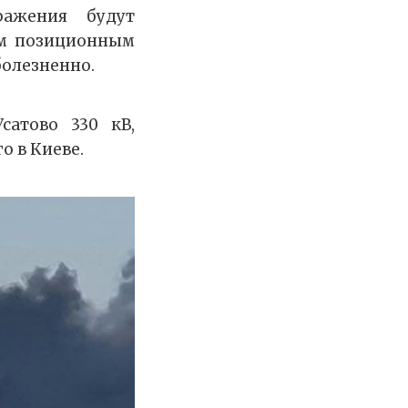
ражения будут
им позиционным
болезненно.
сатово 330 кВ,
о в Киеве.