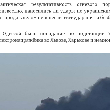
ктическая результативность огневого по
Неизвестно, наносились ли удары по украинск
 города в целом перенесли этот удар почти без
 Одессой было попадание по подстанции У
лектронапряжёнка во Львове, Харькове и немног