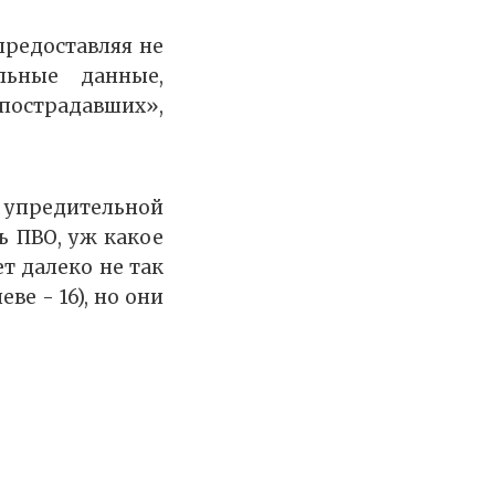
 предоставляя не
льные данные,
 пострадавших»,
 упредительной
ть ПВО, уж какое
ет далеко не так
ве - 16), но они