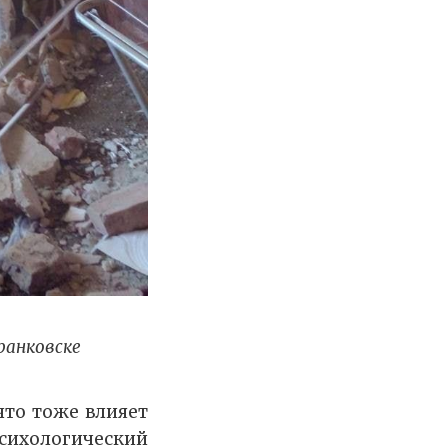
ранковске
что тоже влияет
сихологический