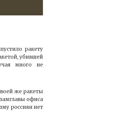
апустило ракету
ракетой, убившей
учая много не
своей же ракеты
 замглавы офиса
зму россиян нет