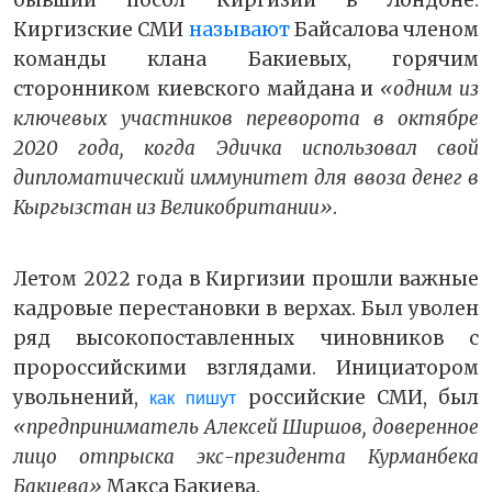
бывший посол Киргизии в Лондоне.
Киргизские СМИ
называют
Байсалова членом
команды клана Бакиевых, горячим
сторонником киевского майдана и
«одним из
ключевых участников переворота в октябре
2020 года, когда Эдичка использовал свой
дипломатический иммунитет для ввоза денег в
Кыргызстан из Великобритании»
.
Летом 2022 года в Киргизии прошли важные
кадровые перестановки в верхах. Был уволен
ряд высокопоставленных чиновников с
пророссийскими взглядами. Инициатором
увольнений,
российские СМИ, был
как пишут
«предприниматель Алексей Ширшов, доверенное
лицо отпрыска экс-президента Курманбека
Бакиева»
Макса Бакиева.