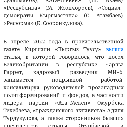
Сулайманов), «Ата-Мекен» (Ж. Акаев),
«Республика» (М. Жээнчороев), «Социал-
демократы Кыргызстана» (С. Атамбаев),
«Реформа» (К. Сооронкулова).
В апреле 2022 года в правительственной
газете Киргизии «Кыргыз Туусу»
вышла
статья, в которой говорилось, что посол
Великобритании в республике Чарльз
Гаррет, кадровый разведчик МИ-6,
занимается подрывной работой,
консультируя руководителей прозападных
политформирований и фондов, в частности
лидера партии «Ата-Мекен» Омурбека
Текебаева, «гражданского активиста» Адиля
Турдукулова, а также сторонников бывших
президентов страны Отунбаевой и