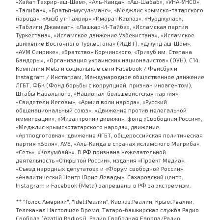
«Хайат Тахрир-аш-Шам», «Аль-Каида», «Аш-Шабаб», «УНА-УНСО»,
«Талибан», «Братья-мусульмане», «Меджлис крымско-татарского
народа», «Хизб ут-Тахрир»,«Имарат Кавказ», «Нурджулар»,
«Таблиги Джамаат», «Лашкар-И-Тайба», «Исламская партия
Туркестана», «Исламское движение Узбекистана», «Исламское
движение Восточного Туркестана» (ИДВТ), «Джунд аш-Шам»,
«АУМ Синрике», «Братство» Корчинского, «Тризуб им. Степана
Бандеры», «Организация украинских националистов» (ОУН), С14.
Компания Meta и социальные сети Facebook / Фейсбук и
Instagram / Инстаграм, Международное общественное движение
ЛГБТ, ФБК (Фонд борьбы с коррупцией, признан иноагентом),
Штабы Навального, «Национал-большевистская партия»,
«Свидетели Иеговы», «Армия воли народа», «Русский
общенациональный союз», «Движение против нелегальной
иммиграции», «Мизантропик дивижн», фонд «Свободная Россия»,
«Меджлис крымскотатарского народа», движение
«Артподготовка», движение ЛГБТ, общероссийская политическая
партия «Воля», АУЕ, «Аль-Каида в странах исламского Магриба»,
«Сеть», «Колумбайн». В РФ признана нежелательной
деятельность «Открытой России», издания «Проект Медиа»,
«Съезд народных депутатов» и «Форум свободной России».
«Аналитический Центр Юрия Левады», Сахаровский центр.
Instagram и Facebook (Metа) запрещены в РФ за экстремизм.
** "Голос Америки", "Idel.Реалии", Кавказ.Реалии, Крым.Реалии,
Телеканал Настоящее Время, Татаро-башкирская служба Радио
Свобода (Azatliq Radiosi), Радио Свободная Европа/Радио