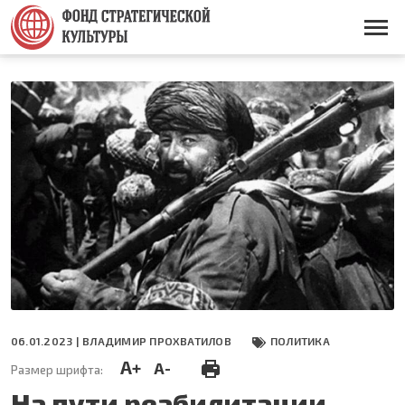
Перейти
к
Основная
основному
навигация
содержанию
06.01.2023 |
ВЛАДИМИР ПРОХВАТИЛОВ
ПОЛИТИКА
A+
A-
Размер шрифта:
На пути реабилитации