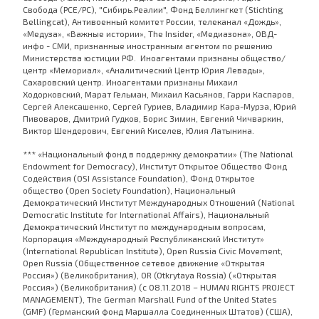
Свобода (PCE/PC), "Сибирь.Реалии", Фонд Беллингкет (Stichting
Bellingcat), Антивоенный комитет России, телеканал «Дождь»,
«Медуза», «Важные истории», The Insider, «Медиазона», ОВД-
инфо - СМИ, признанные иностранным агентом по решению
Министерства юстиции РФ. Иноагентами признаны общество/
центр «Мемориал», «Аналитический Центр Юрия Левады»,
Сахаровский центр. Иноагентами признаны Михаил
Ходорковский, Марат Гельман, Михаил Касьянов, Гарри Каспаров,
Сергей Алексашенко, Сергей Гуриев, Владимир Кара-Мурза, Юрий
Пивоваров, Дмитрий Гудков, Борис Зимин, Евгений Чичваркин,
Виктор Шендерович, Евгений Киселев, Юлия Латынина.
*** «Национальный фонд в поддержку демократии» (The National
Endowment for Democracy), Институт Открытое Общество Фонд
Содействия (OSI Assistance Foundation), Фонд Открытое
общество (Open Society Foundation), Национальный
Демократический Институт Международных Отношений (National
Democratic Institute for International Affairs), Национальный
Демократический Институт по международным вопросам,
Корпорация «Международный Республиканский Институт»
(International Republican Institute), Open Russia Civic Movement,
Open Russia (Общественное сетевое движение «Открытая
Россия») (Великобритания), OR (Otkrytaya Rossia) («Открытая
Россия») (Великобритания) (с 08.11.2018 – HUMAN RIGHTS PROJECT
MANAGEMENT), The German Marshall Fund of the United States
(GMF) (Германский фонд Маршалла Соединенных Штатов) (США),