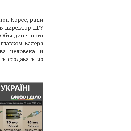
ной Корее, ради
ев директор ЦРУ
 Объединенного
главком Валера
ва человека и
ь создавать из