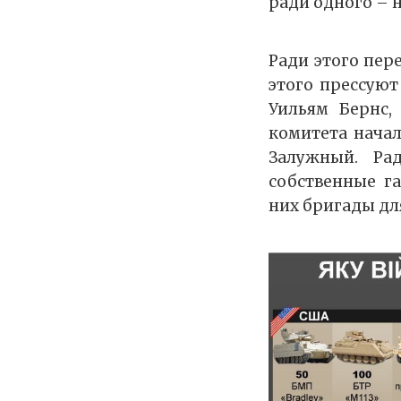
ради одного – 
Ради этого пер
этого прессуют
Уильям Бернс,
комитета нача
Залужный. Ра
собственные г
них бригады дл