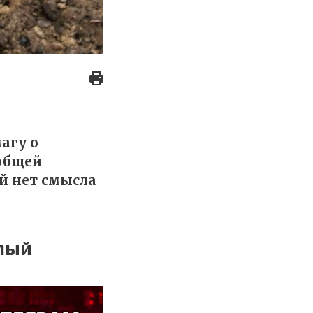
агу о
общей
й нет смысла
имый