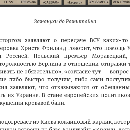
Заманухи до Рамштайна
сторгом заявляют о передаче ВСУ каких-то 
еровка Христя Фриланд говорит, что помощь 
д Россией. Польский премьер Моравецкий,
торожностью Берлина в отношении отправки т
вать не обязательно», «согласие тут — вопрос 
сие либо быстро получим, либо сами поступи
хия заявляют, что отказываются от обещанны
ть их Украине. В стане европейских политик
вкушении кровавой бани.
подогревает из Киева кокаиновый карлик, котор
никам встречи на базе Рамштайн: «Кремль до