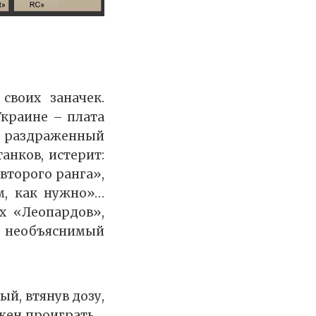
своих заначек.
Украине – плата
 раздраженный
анков, истерит:
второго ранга»,
м, как нужно»…
х «Леопардов»,
ов необъяснимый
ый, втянув дозу,
лжен проиграть…