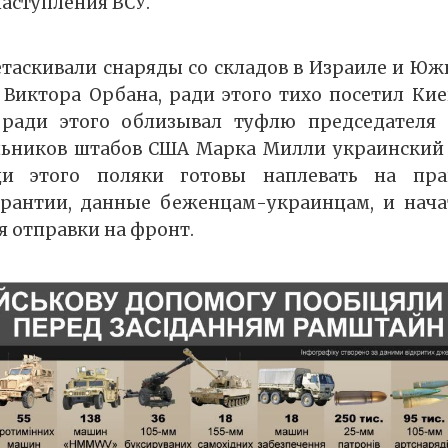
наступления ВСУ.
етаскивали снаряды со складов в Израиле и Юж
 Виктора Орбана, ради этого тихо посетил Ки
 ради этого облизывал туфлю председателя
льников штабов США Марка Милли украинский 
ди этого поляки готовы наплевать на пра
арантии, данные беженцам-украинцам, и начат
я отправки на фронт.