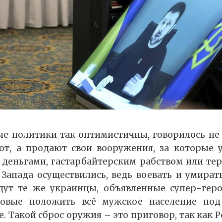
е политики так оптимистичны, говорилось не 
ют, а продают свои вооружения, за которые 
 деньгами, гастарбайтерским рабством или те
 Запада осуществились, ведь воевать и умирать
дут те же украинцы, объявленные супер-гер
товые положить всё мужское население под
е. Такой сброс оружия – это приговор, так как 