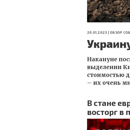
20.01.2023 |
ОБЗОР СО
Украин
Накануне пос
выделении Ки
стоимостью д
– их очень мн
В стане е
восторг в