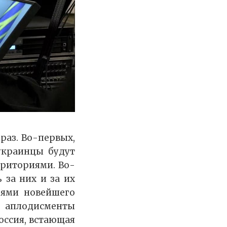
раз. Во-первых,
украинцы будут
рриториями. Во-
 за них и за их
оями новейшего
 аплодисменты
Россия, встающая