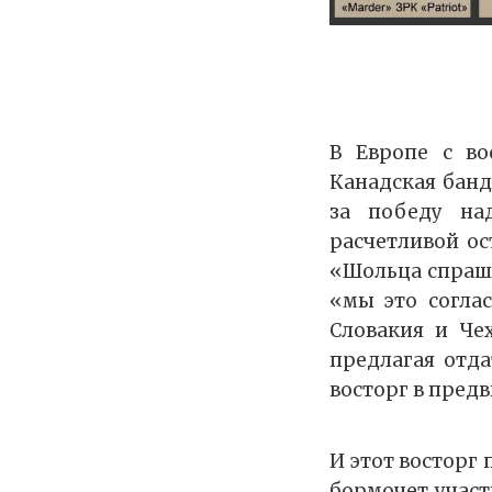
В Европе с во
Канадская банд
за победу на
расчетливой ос
«Шольца спраши
«мы это согла
Словакия и Че
предлагая отда
восторг в пред
И этот восторг 
бормочет участ