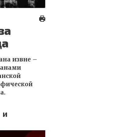
за
да
ана извне –
ранами
анской
цифической
а.
 и