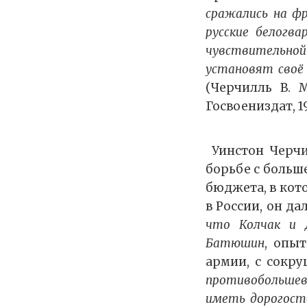
сражались на ф
русские белогв
чувствительной 
установят своё
(Черчилль В. М
Госвоениздат, 19
Уинстон Черчи
борьбе с больш
бюджета, в кот
в России, он да
что Колчак и 
Батюшин
, опы
армии, с сокру
противобольшев
иметь дорогост