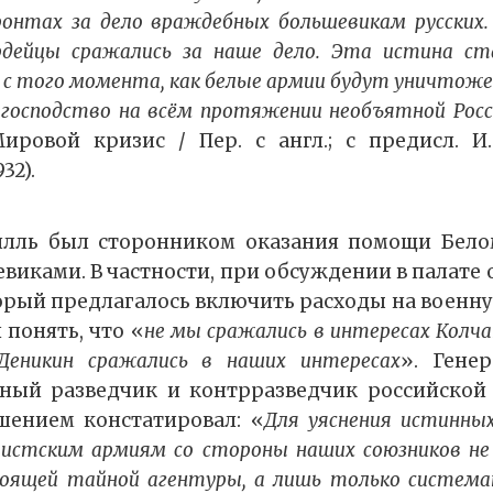
ронтах за дело враждебных большевикам русских.
ардейцы сражались за наше дело. Эта истина с
с того момента, как белые армии будут уничтоже
 господство на всём протяжении необъятной Росс
ировой кризис / Пер. с англ.; с предисл. И.
32).
лль был сторонником оказания помощи Бел
евиками. В частности, при обсуждении в палате
орый предлагалось включить расходы на воен
л понять, что «
не мы сражались в интересах Колчак
Деникин сражались в наших интересах
». Гене
тный разведчик и контрразведчик российской
шением констатировал: «
Для уяснения истинны
истским армиям со стороны наших союзников не
оящей тайной агентуры, а лишь только систем