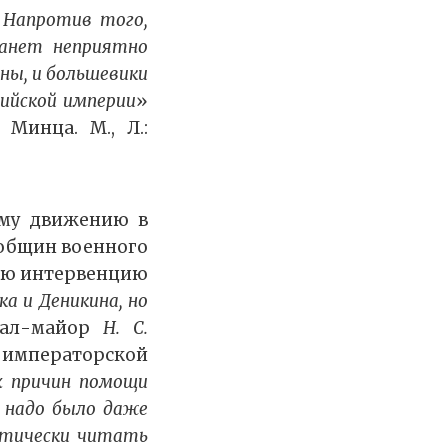
 Напротив того,
танет неприятно
ны, и большевики
ийской империи
»
 Минца. М., Л.:
ому движению в
 общин военного
ную интервенцию
а и Деникина, но
рал-майор
Н. С.
 императорской
х причин помощи
 надо было даже
атически читать