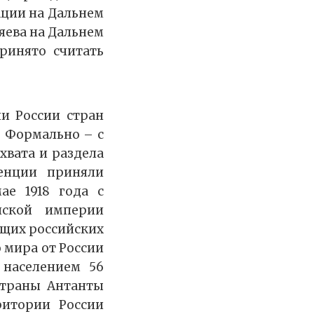
ации на Дальнем
ляева на Дальнем
ринято считать
и России стран
. Формально – с
хвата и раздела
енции приняли
ае 1918 года с
нской империи
ющих российских
 мира от России
 населением 56
Страны Антанты
ритории России