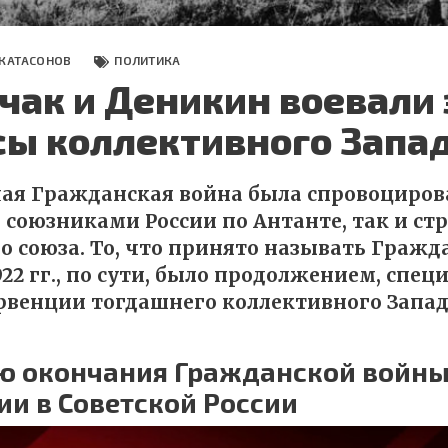
 КАТАСОНОВ
ПОЛИТИКА
чак и Деникин воевали 
сы коллективного Запа
ая Гражданская война была спровоциров
союзниками России по Антанте, так и ст
о союза. То, что принято называть Гражд
922 гг., по сути, было продолжением, спе
венции тогдашнего коллективного Запад
ию окончания Гражданской войны
ии в Советской России