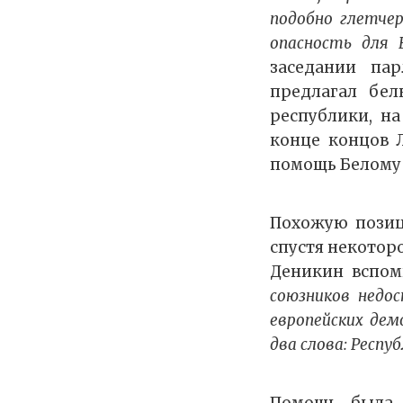
подобно глетчер
опасность для 
заседании пар
предлагал бе
республики, на
конце концов 
помощь Белому
Похожую позиц
спустя некотор
Деникин вспом
союзников недо
европейских де
два слова: Респу