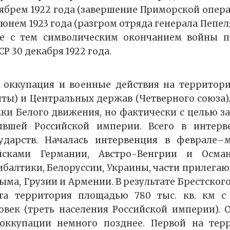
ябрем 1922 года (завершение Приморской опер
июнем 1923 года (разгром отряда генерала Пепе
сте с тем символическим окончанием войны п
Р 30 декабря 1922 года.
 оккупация и военные действия на территори
нты) и Центральных держав (Четверного союза)
и Белого движения, но фактически с целью за
ывшей Российской империи. Всего в интерв
сударств. Началась интервенция в феврале–м
йсками Германии, Австро-Венгрии и Осма
балтики, Белоруссии, Украины, части прилега
ыма, Грузии и Армении. В результате Брестского
та территория площадью 780 тыс. кв. км с
овек (треть населения Российской империи). 
оккупации немного позднее. Первой на тер