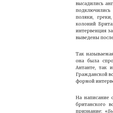
высадились анг
подключились 
поляки, грек
колоний Брита
интервенция за
выведены после
Так называема
она была спр
Антанте, так 
Гражданской во
формой интерве
На написание 
британского 
признание: «
Б