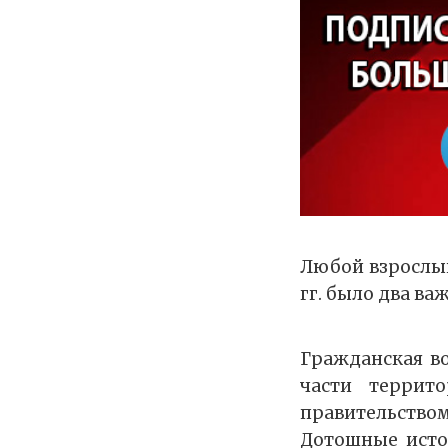
Любой взрослый
гг. было два в
Гражданская во
части террит
правительством
Дотошные исто