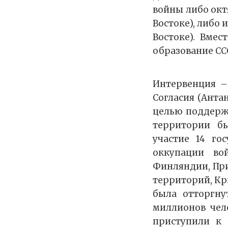
войны либо окт
Востоке), либо 
Востоке). Вме
образование ССС
Интервенция –
Согласия (Анта
целью поддержк
территории б
участие 14 го
оккупации во
Финляндии, При
территорий, Кр
была отторгну
миллионов чел
приступили к 