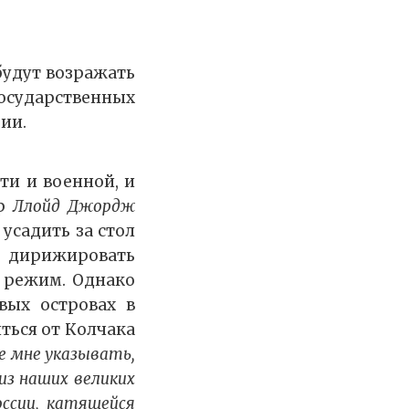
будут возражать
сударственных
ии.
ти и военной, и
тр
Ллойд Джордж
усадить за стол
, дирижировать
 режим. Однако
вых островах в
ться от Колчака
е мне указывать,
з наших великих
оссии, катящейся