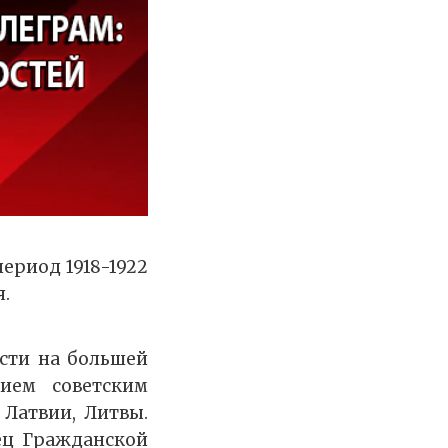
ериод 1918-1922
я.
асти на большей
ием советским
 Латвии, Литвы.
ец Гражданской