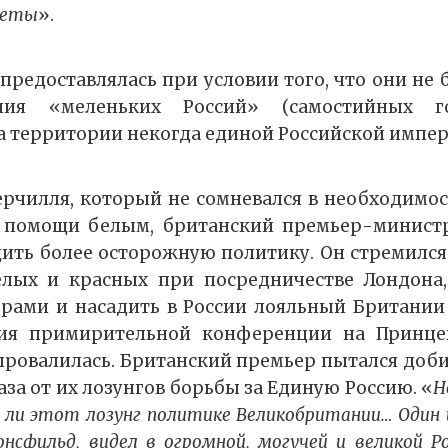
зеты
».
редоставлялась при условии того, что они не 
ния «меленьких Россий» (самостийных го
а территории некогда единой Российской импер
ерчилля, который не сомневался в необходимос
 помощи белым, британский премьер-минис
ить более осторожную политику. Он стремился 
елых и красных при посредничестве Лондона
орами и насадить в России лояльный Британии
ия примирительной конференции на Принце
. провалилась. Британский премьер пытался доби
за от их лозунгов борьбы за Единую Россию. «
Н
ли этот лозунг политике Великобритании… Один и
онсфильд, видел в огромной, могучей и великой Р