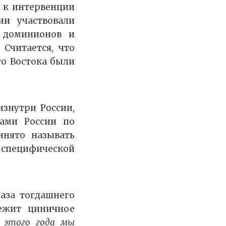
е к интервенции
ии участвовали
 доминионов и
Считается, что
го Востока были
знутри России,
ами России по
инято называть
, специфической
аза тогдашнего
ежит циничное
 этого года мы