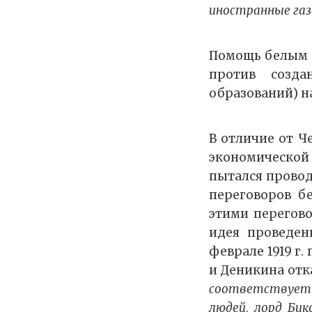
иностранные га
Помощь белым п
против созда
образований) н
В отличие от Ч
экономической
пытался провод
переговоров б
этими перегов
идея проведен
феврале 1919 г
и Деникина отка
соответствует 
людей, лорд Бик