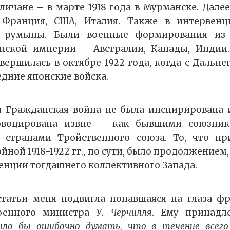
личане – в марте 1918 года в Мурманске. Дале
Франция, США, Италия. Также в интервенц
и, румыны. Были военные формирования из
нской империи – Австралии, Канады, Индии. 
вершилась в октябре 1922 года, когда с Дальне
дние японские войска.
я Гражданская война не была инспирирована и
овоцирована извне – как бывшими союзник
и странами Тройственного союза. То, что пр
йной 1918-1922 гг., по сути, было продолжением
нции тогдашнего коллективного Запада.
статьи меня подвигла попавшаяся на глаза фр
военного министра
У. Черчилля
. Ему принадл
ыло бы ошибочно думать, что в течение всего