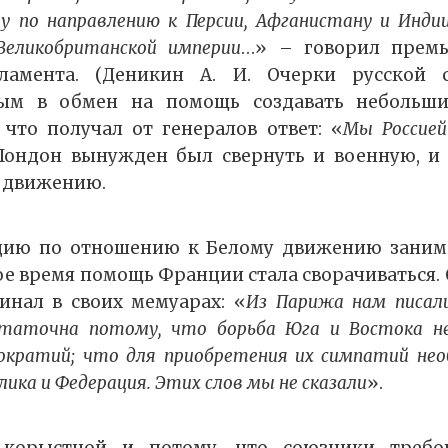
у по направлению к Персии, Афганистану и Инди
Великобританской империи
…» – говорил премь
ламента. (Деникин А. И. Очерки русской 
лым в обмен на помощь создавать небольши
 что получал от генералов ответ: «
Мы Россией
Лондон вынужден был свернуть и военную, и
 движению.
ию по отношению к Белому движению заним
ое время помощь Франции стала сворачиваться. 
инал в своих мемуарах: «
Из Парижа нам писал
статочна потому, что борьба Юга и Востока не
мократий; что для приобретения их симпатий нео
блика и Федерация. Этих слов мы не сказали
».