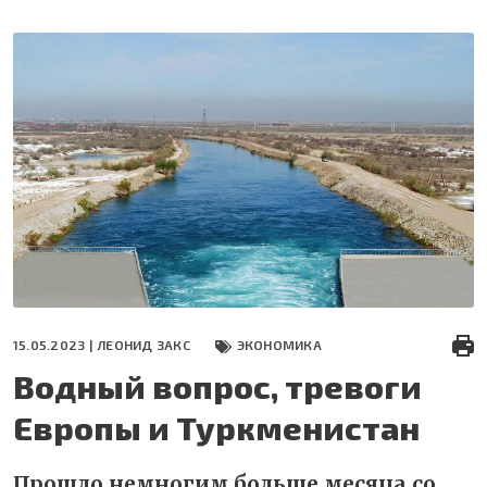
Перейти
к
основному
содержанию
15.05.2023 |
ЛЕОНИД ЗАКС
ЭКОНОМИКА
Водный вопрос, тревоги
Европы и Туркменистан
Прошло немногим больше месяца со