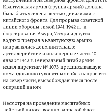
наступление и на северном фронте. Для этого
Квантунская армия (группа армий) должна
была быть усилена шестью дивизиями с
китайского фронта. Для прорыва советской
линии обороны зимой 1941-1942 гг. и
форсирования Амура, Уссури и других
водных преград в Квантунскую армию
направлялись дополнительные
артиллерийские и инженерные части. 10
января 1942 г. Генеральный штаб армии
издал директиву № 1073, предписывавшую
командованию сухопутных войск направлять
на север части, высвобождавшиеся после
операций на юге.
Несмотря на проведение масштабных
действий на юге, военно-морской флот