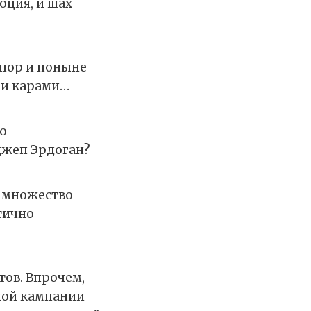
юция, и шах
 пор и поныне
ми карами…
о
джеп Эрдоган?
т множество
стично
тов. Впрочем,
ьной кампании