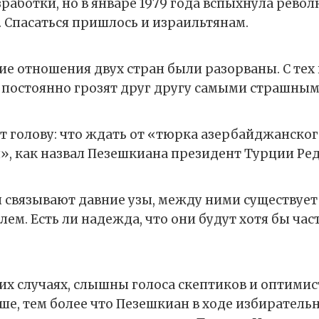
аботки, но в январе 1979 года вспыхнула револ
. Спасаться пришлось и израильтянам.
е отношения двух стран были разорваны. С тех
 постоянно грозят друг другу самыми страшны
т голову: что ждать от «тюрка азербайджанског
, как назвал Пезешкиана президент Турции Ре
ы связывают давние узы, между ними существуе
ем. Есть ли надежда, что они будут хотя бы ча
ких случаях, слышны голоса скептиков и оптимис
ше, тем более что Пезешкиан в ходе избирател