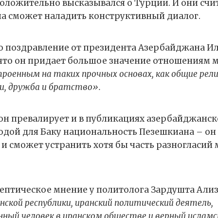
положительно высказывался о Турции. И они счи
а сможет наладить конструктивный диалог.
 поздравление от президента Азербайджана Ил
 что он придает большое значение отношениям 
роенным на таких прочных основах, как общие рел
и, дружба и братство».
н превалирует и в публикациях азербайджанск
дой для Баку национальность Пезешкиана – он
и сможет устранить хотя бы часть разногласий
кептическое мнение у политолога Зардушта Али
нской республики, иранский политический деятель,
ный человек в иранском обществе и верный исламс