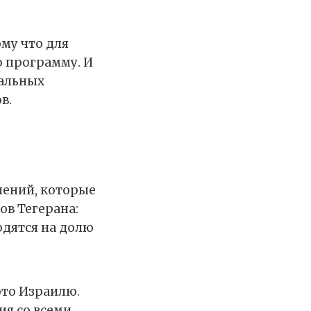
му что для
ю программу. И
кальных
ов.
шений, которые
ов Тегерана:
одятся на долю
это Израилю.
ия со всеми