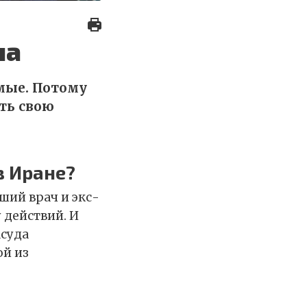
на
мые. Потому
ть свою
в Иране?
ший врач и экс-
 действий. И
асуда
ой из