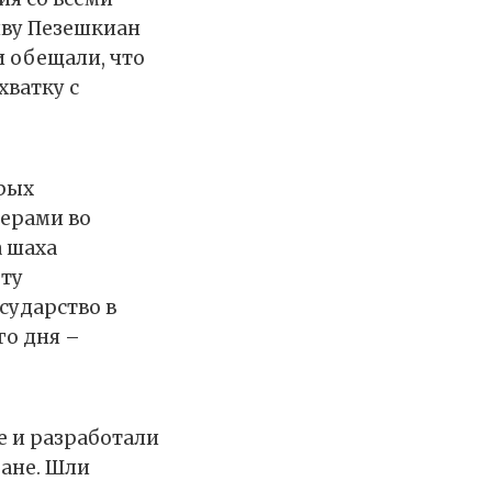
иву Пезешкиан
и обещали, что
хватку с
орых
ерами во
а шаха
рту
сударство в
го дня –
е и разработали
ане. Шли