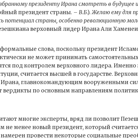
збранному президенту Ирана смотреть в будущее 
ойный президент страны. –
В.Б
.).
Желаю ему для п
сь потенциал страны, особенно революционную мо
езешкиана верховный лидер Ирана Али Хаменеи
 формальные слова, поскольку президент Ислам
ктически не может принимать самостоятельных
ятся под контролем верховного лидера. Именно 
итуции, считается высшей в государстве. Верхов
й Ирана, главнокомандующим вооруженными сил
т вердикты по основным направлениям полити
читают многие эксперты, вряд ли позволит Пезе
ем не менее новый президент, который считаетс
намерен провести некоторые социальные преоб