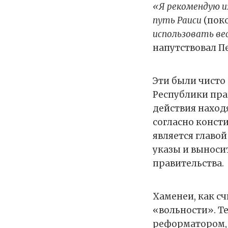
«Я рекомендую и
путь Раиси
(пок
использовать ве
напутствовал П
Эти были чисто
Республики пра
действия наход
согласно конст
является главо
указы и выноси
правительства.
Хаменеи, как с
«вольности». Т
реформатором, 