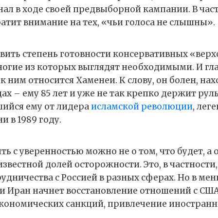
ал в ходе своей предвыборной кампании. В част
атит внимание на тех, «чьи голоса не слышны».
вить степень готовности консервативных «верх
ногие из которых выглядят необходимыми. И гла
 к ним относится Хаменеи. К слову, он болен, нах
ах – ему 85 лет и уже не так крепко держит рул
шийся ему от лидера
исламской революции
, лег
 в 1989 году.
ть с уверенностью можно не о том, что будет, а 
известной долей осторожности. Это, в частности
удничества с Россией в разных сферах. Но в мен
ли Иран начнет восстановление отношений с СШ
экономических санкций, привлечение иностран