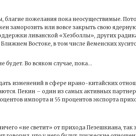
ты, благие пожелания пока неосуществимые. Пото
жен заморозить или вовсе закрыть свою ядерну
поддержки ливанской «Хезболлы», других ради
 Ближнем Востоке, в том числе йеменских хусит
не будет. Во всяком случае, пока…
дать изменений в сфере ирано-китайских отно
аются. Пекин – один из самых активных партнер
оцентов импорта и 55 процентов экспорта прих
ничего «не светит» от прихода Пезешкиана, так 
т говорил, что у него будут дружеские отношен