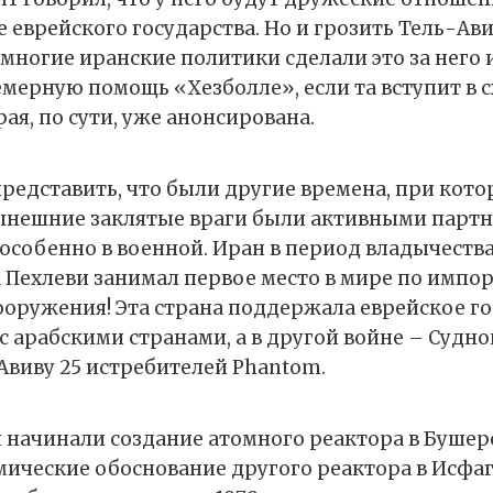
е еврейского государства. Но и грозить Тель-Ав
, многие иранские политики сделали это за него 
мерную помощь «Хезболле», если та вступит в с
ая, по сути, уже анонсирована.
представить, что были другие времена, при кот
ынешние заклятые враги были активными партн
 особенно в военной. Иран в период владычеств
 Пехлеви занимал первое место в мире по импо
ооружения! Эта страна поддержала еврейское го
 с арабскими странами, а в другой войне – Судно
Авиву 25 истребителей Phantom.
 начинали создание атомного реактора в Бушер
ические обоснование другого реактора в Исфаг