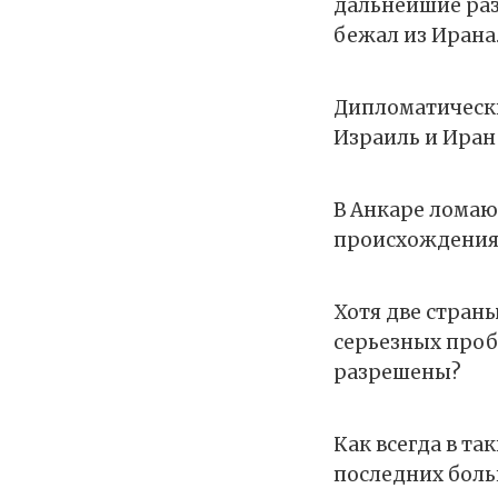
дальнейшие разр
бежал из Ирана
Дипломатически
Израиль и Иран
В Анкаре ломаю
происхождения»
Хотя две стран
серьезных пробл
разрешены?
Как всегда в та
последних боль