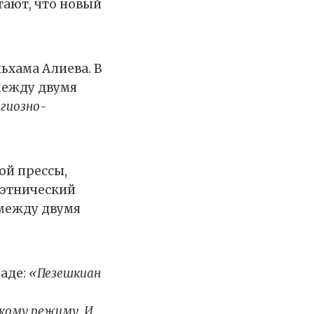
тают, что новый
ьхама Алиева. В
между двумя
игиозно-
ой прессы,
 этнический
 между двумя
заде:
«Пезешкиан
кому режиму. И