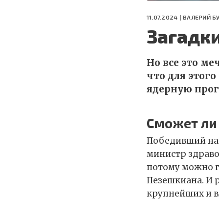
11.07.2024 |
ВАЛЕРИЙ Б
Загадк
Но все это м
что для этог
ядерную про
Сможет ли
Победивший на 
министр здраво
потому можно г
Пезешкиана. И р
крупнейших и в