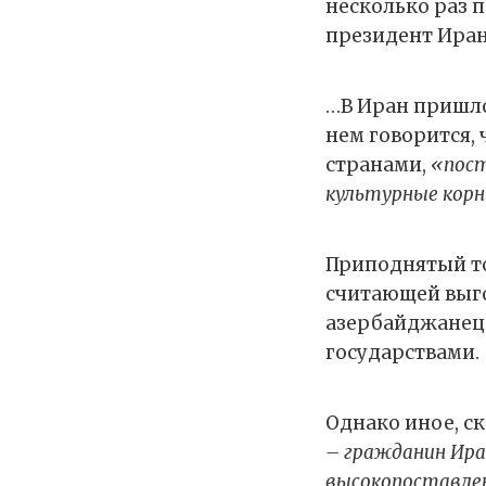
несколько раз 
президент Иран
…В Иран пришло
нем говорится,
странами,
«пост
культурные корн
Приподнятый то
считающей выго
азербайджанец 
государствами.
Однако иное, с
– гражданин Ира
высокопоставлен