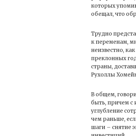
которых упомин
обещал, что обр
Трудно предста
к переменам, м
неизвестно, как
преклонных год
страны, достав
Рухоллы Хомейни
В общем, говори
быть, причем с 
углубление сотр
чем раньше, ес
шаги – снятие 
инвестиций…