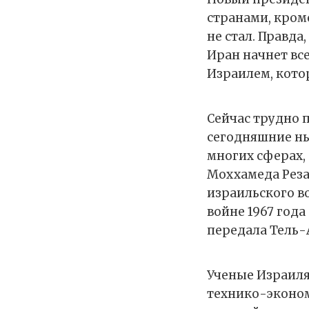
странами, кром
не стал. Правда
Иран начнет все
Израилем, котор
Сейчас трудно 
сегодняшние н
многих сферах,
Моххамеда Реза
израильского в
войне 1967 года
передала Тель-
Ученые Израиля
технико-эконом