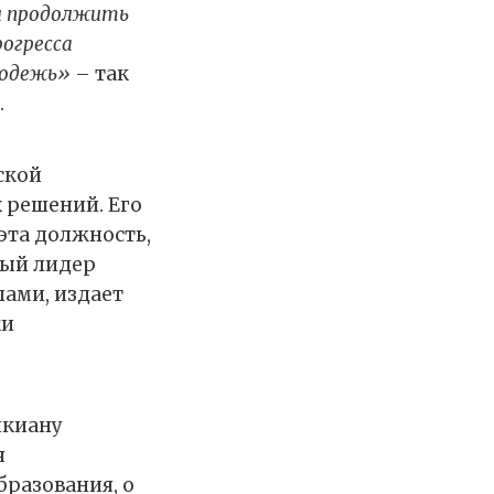
и продолжить
рогресса
лодежь»
– так
.
ской
 решений. Его
эта должность,
ный лидер
ами, издает
ки
шкиану
я
разования, о