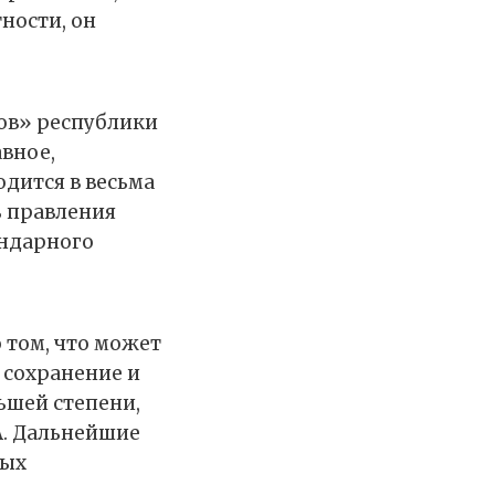
ности, он
ов» республики
вное,
одится в весьма
ь правления
ендарного
о том, что может
, сохранение и
ьшей степени,
А. Дальнейшие
ных