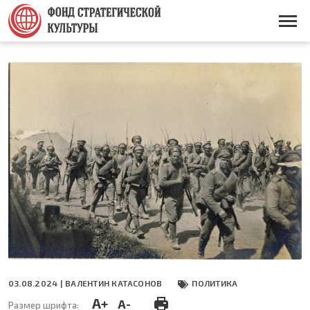
Перейти
к
Основная
основному
навигация
содержанию
03.08.2024 |
ВАЛЕНТИН КАТАСОНОВ
ПОЛИТИКА
A+
A-
Размер шрифта: