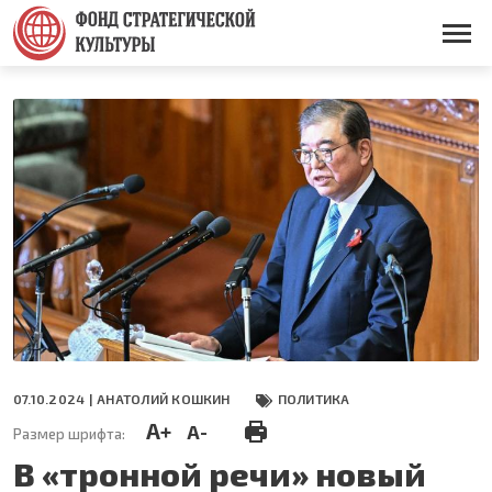
Перейти
к
Основная
основному
навигация
содержанию
07.10.2024 |
АНАТОЛИЙ КОШКИН
ПОЛИТИКА
A+
A-
Размер шрифта:
В «тронной речи» новый