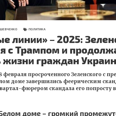
 ШЕВЧЕНКО
ПОЛИТИКА
е линии» – 2025: Зелен
я с Трампом и продолж
ь жизни граждан Украи
8 февраля просроченного Зеленского с пр
лом доме завершились феерическим скан
вартал-фюрером скандала его попросту в
 Белом доме – громкий промежу