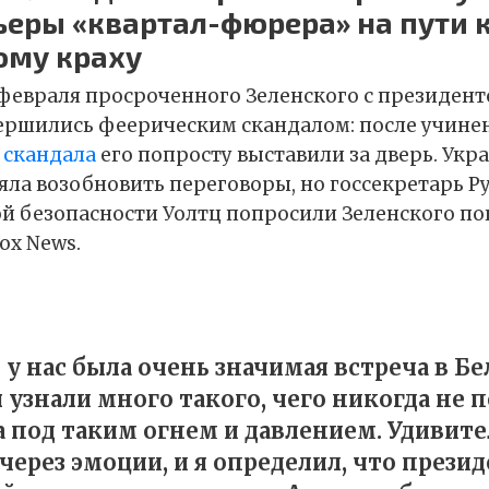
ьеры «квартал-фюрера» на пути 
му краху
февраля просроченного Зеленского с президен
ершились феерическим скандалом: после учине
ы
скандала
его попросту выставили за дверь. Укр
яла возобновить переговоры, но госсекретарь Р
й безопасности Уолтц попросили Зеленского п
ox News.
 у нас была очень значимая встреча в Б
 узнали много такого, чего никогда не п
а под таким огнем и давлением. Удивите
через эмоции, и я определил, что прези