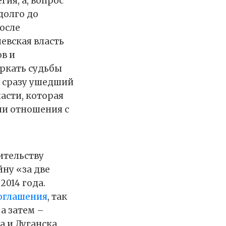
ия, а, вопрос
долго до
осле
иевская власть
в и
ркать судьбы
 сразу ушедший
асти, которая
ли отношения с
ительству
ну «за две
2014 года.
оглашения
, так
а затем –
а и Луганска