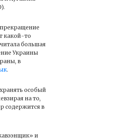
).
а прекращение
т какой-то
читала большая
ление Украины
раны, в
зык
.
охранять особый
евзирая на то,
ор содержится в
кавээнщик» и