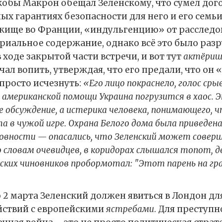
кобы Макрон обещал Зеленскому, что сумел дого
ых гарантиях безопасности для него и его семьи
ище во Франции, «индульгенцию» от расследо
риальное содержание, однако всё это было раз
 ходе закрытой части встречи, и вот тут
актёриш
чал вопить, утверждая, что его предали, что он
 просто исчезнуть:
«Его лицо покраснело, голос срыв
 американской помощи Украина погрузится в хаос. 
 обсуждение, а истерика человека, понимающего, ч
а в чужой игре. Охрана Белого дома была приведена
овности — опасались, что Зеленский может совер
 словам очевидцев, в коридорах слышался топот, дв
нских чиновников пробормотал: "Этот парень на гр
о 2 марта Зеленский должен явиться в Лондон д
йствий с европейскими
ястребами
. Для преступн