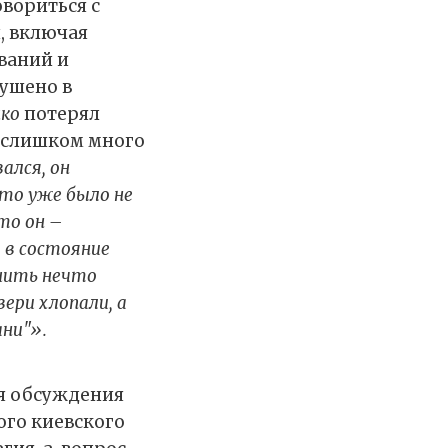
вориться с
, включая
ваний и
рушено в
ко
потерял
 «слишком много
ался, он
Это уже было не
то он –
 в состояние
шить нечто
ери хлопали, а
ани"».
ля обсуждения
ого киевского