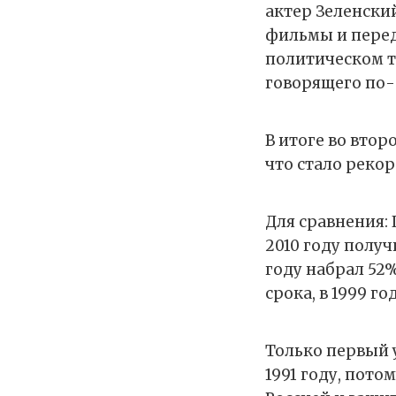
актер Зеленский
фильмы и переда
политическом т
говорящего по-
В итоге во втор
что стало реко
Для сравнения: 
2010 году полу
году набрал 52%
срока, в 1999 г
Только первый 
1991 году, потом