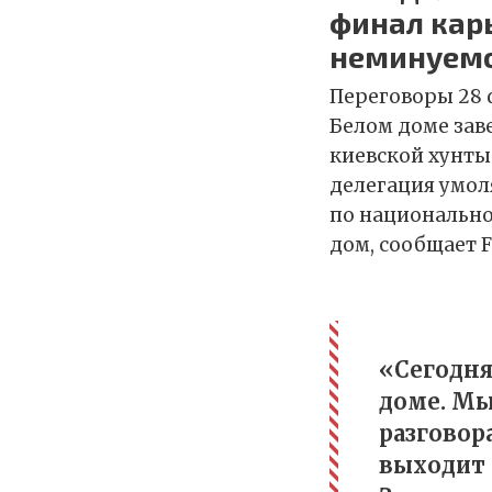
финал кар
неминуемо
Переговоры 28 
Белом доме зав
киевской хунт
делегация умол
по национально
дом, сообщает F
«Сегодня
доме. Мы
разговор
выходит 