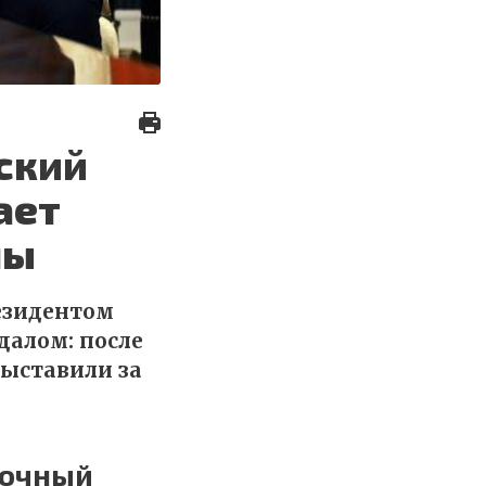
ский
ает
ны
езидентом
далом: после
ыставили за
точный