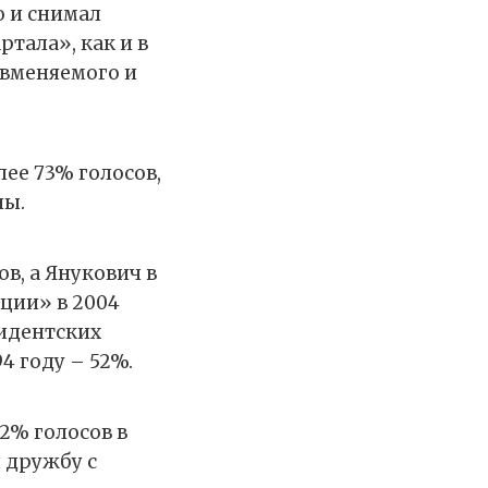
о и снимал
тала», как и в
 вменяемого и
лее 73% голосов,
ны.
в, а Янукович в
ции» в 2004
зидентских
4 году – 52%.
2% голосов в
л
дружбу с