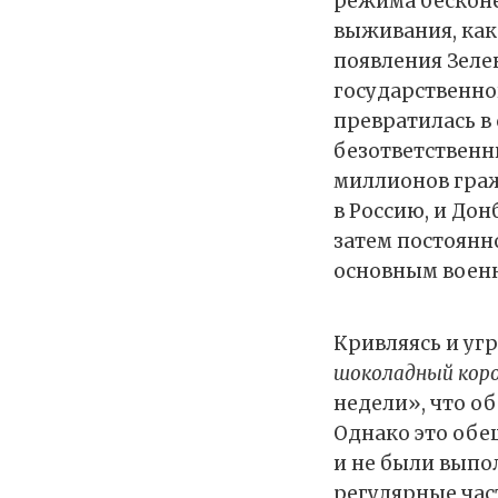
режима бесконеч
выживания, как 
появления Зеле
государственн
превратилась в
безответственн
миллионов граж
в Россию, и Дон
затем постоянн
основным воен
Кривляясь и уг
шоколадный кор
недели», что об
Однако это обе
и не были выпо
регулярные час