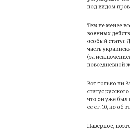
под видом пров
Тем не менее в
военных действ
особый статус 
часть украински
(за исключением
повседневной ж
Вот только ни 
статус русского
что он уже был 
ее ст. 10, но об
Наверное, поэт