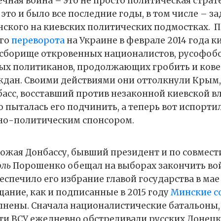
ная война – это не просто политическая стратег
это и было все последние годы, в том числе – за
нского на киевских политических подмостках.
П
ого
переворота
на Украине в феврале 2014 года к
 сборище откровенных националистов, русофобо
ых политиканов, продолжающих гробить и кове
дан. Своими действиями они оттолкнули Крым,
басс, восставший против незаконной киевской вл
о пыталась его подчинить, а теперь вот испорти
но-политическим спонсором.
рожая Донбассу, бывший президент и по совмест
оль
Порошенко обещал на выборах закончить вой
еспечило его избрание главой государства в мае 
щание, как и подписанные в 2015 году
Минские с
лнены. Сначала националистические батальоны, 
ти ВСУ ежедневно обстреливали русских Донецк