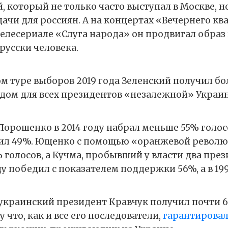
, который не только часто выступал в Москве, н
чи для россиян. А на концертах «Вечернего квар
елесериале «Слуга народа» он продвигал образ
русски человека.
ом туре выборов 2019 года Зеленский получил бо
рдом для всех президентов «незалежной» Украи
Порошенко в 2014 году набрал меньше 55% голосо
чил 49%. Ющенко с помощью «оранжевой револю
 голосов, а Кучма, пробывший у власти два пре
оду победил с показателем поддержки 56%, а в 199
украинский президент Кравчук получил почти 6
у что, как и все его последователи,
гарантирова