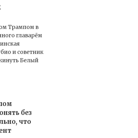
к
том Трампом в
нного главарём
аинская
убио и советник
окинуть Белый
елом
онять без
льно, что
дент