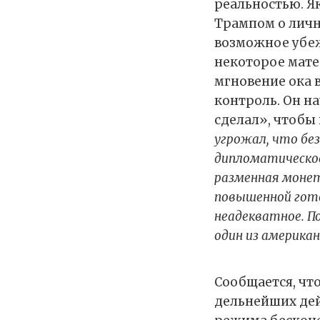
реальностью. Я
Трампом о личн
возможное убеж
некоторое мате
мгновение ока в
контроль. Он на
сделал», чтобы
угрожал, что без
дипломатическое
разменная монет
повышенной гот
неадекватное. По
один из америка
Сообщается, чт
дельнейших де