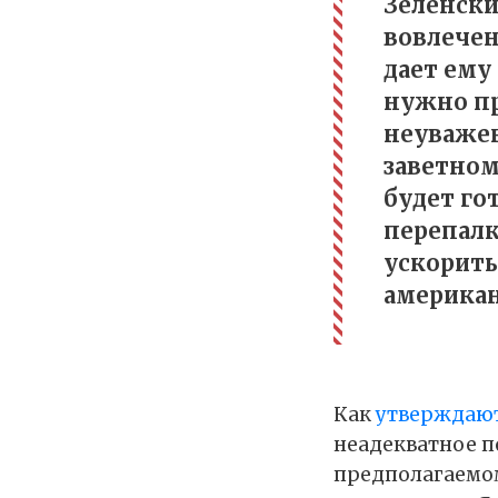
Зеленски
вовлечен
дает ему
нужно пр
неуважен
заветном
будет го
перепалк
ускорить
американ
Как
утверждаю
неадекватное п
предполагаемом