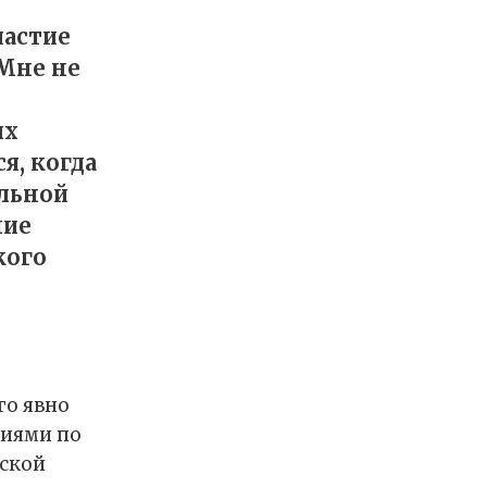
частие
 Мне не
их
я, когда
альной
ние
кого
го явно
сиями по
еской