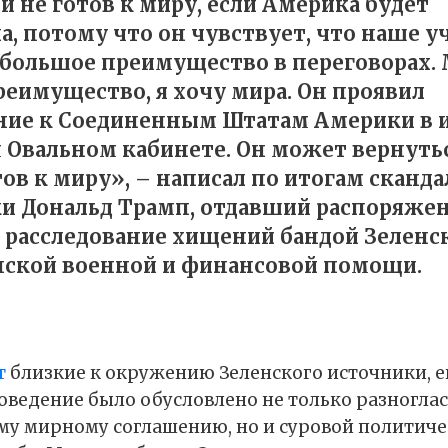
й не готов к миру, если Америка будет
а, потому что он чувствует, что наше у
 большое преимущество в переговорах.
еимущество, я хочу мира. Он проявил
ие к Соединенным Штатам Америки в 
 Овальном кабинете. Он может вернутьс
тов к миру», – написал по итогам сканд
и Дональд Трамп, отдавший распоряже
 расследование хищений бандой Зеленс
ской военной и финансовой помощи.
т
близкие к окружению Зеленского источники, е
оведение было обусловлено не только разногла
у мирному соглашению, но и суровой политич