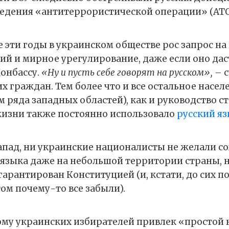
едения «антитеррористической операции» (АТО
се эти годы в украинском обществе рос запрос н
ий и мирное урегулирование, даже если оно дас
Донбассу.
«Ну и пусть себе говорят на русском»,
– с
х граждан. Тем более что и все остальное насе
 ряда западных областей), как и руководство ст
изни также постоянно использовало
русский я
Запад, ни украинские националисты не желали с
 языка даже на небольшой территории страны, н
гарантирован Конституцией (и, кстати, до сих п
 этом почему-то все забыли).
ому украинских избирателей привлек «простой 