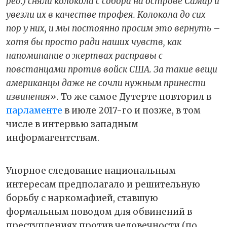
ред.) сняли колокола с собора на острове Самар и
увезли их в качестве трофея. Колокола до сих
пор у них, и мы постоянно просим это вернуть –
хотя бы просто ради наших чувств, как
напоминание о жертвах расправы с
повстанцами против войск США. За такие вещи
американцы даже не сочли нужным принести
извинения».
То же самое Дутерте повторил в
парламенте
в июле 2017-го и позже, в том
числе в интервью западным
информагентствам.
Упорное следование национальным
интересам предполагало и решительную
борьбу с наркомафией, ставшую
формальным поводом для обвинений в
преступлениях против человечности (по