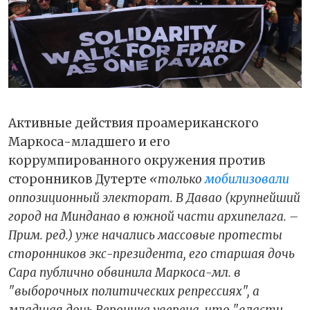
Активные действия проамериканского
Маркоса-младшего и его
коррумпированного окружения против
сторонников Дутерте
«только
мобилизовали
оппозиционный электорат. В Давао (крупнейший
город на Минданао в южной части архипелага. –
Прим. ред.) уже начались массовые протесты
сторонников экс-президента, его старшая дочь
Сара публично обвинила Маркоса-мл. в
"выборочных политических репрессиях", а
младшая дочь Вероника уверена, что "власти