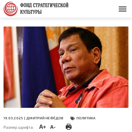
Перейти
к
Основная
основному
навигация
содержанию
19.03.2025 |
ДМИТРИЙ НЕФЁДОВ
ПОЛИТИКА
A+
A-
Размер шрифта: