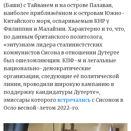
(Баши) с Тайванем и на острове Палаван,
наиболее приближённом к островам Южно-
Китайского моря, оспариваемым КНР у
Филиппин и Малайзии. Характерно и то, что,
по данным британского политолога,
«энтузиазм лидера сталинистстских
коммунистов Сисона в отношении Дутерте
был ошеломляющим. КПФ-м и легальные
национально-демократические
организации, следующие её политической
линии, проводили широкую кампанию в
поддержку кандидатуры Дутерте»,
эмиссары которого
встречались
с Сисоном в
Осло весной-летом 2022-го.