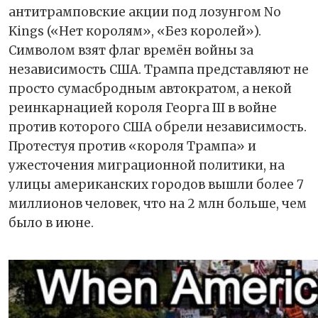
антитрамповские акции под лозунгом No
Kings («Нет королям», «Без королей»).
Символом взят флаг времён войны за
независимость США. Трампа представляют не
просто сумасбродным автократом, а некой
реинкарнацией короля Георга III в войне
против которого США обрели независимость.
Протестуя против «короля Трампа» и
ужесточения миграционной политики, на
улицы американских городов вышли более 7
миллионов человек, что на 2 млн больше, чем
было в июне.