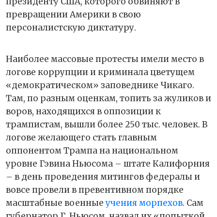
президенту США, которого обвиняют в
превращении Америки в свою
персоналистскую диктатуру.
Наиболее массовые протесты имели место в
логове коррупции и криминала цветущем
«демократическом» заповеднике Чикаго.
Там, по разным оценкам, топить за жуликов и
воров, находящихся в оппозиции к
трампистам, вышли более 250 тыс. человек. В
логове желающего стать главным
оппонентом Трампа на национальном
уровне Гэвина Ньюсома – штате Калифорния
– в день проведения митингов федералы и
вовсе провели в превентивном порядке
масштабные военные
учения морпехов
. Сам
губернатор Г. Ньюсом, назвал их «попыткой