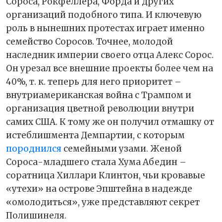
Сороса, Рокфеллера, Форда и других
организаций подобного типа. И ключевую
роль в нынешних протестах играет именно
семейство Соросов. Точнее, молодой
наследник империи своего отца Алекс Сорос.
Он урезал все внешние проекты более чем на
40%, т. к. теперь для него приоритет –
внутриамериканская война с Трампом и
организация цветной революции внутри
самих США. К тому же он получил отмашку от
истеблишмента Демпартии, с которым
породнился
семейными узами. Женой
Сороса-младшего стала Хума Абедин –
соратница Хиллари Клинтон, чьи кровавые
«утехи» на острове Эпштейна в надежде
«омолодиться», уже представляют секрет
Полишинеля.