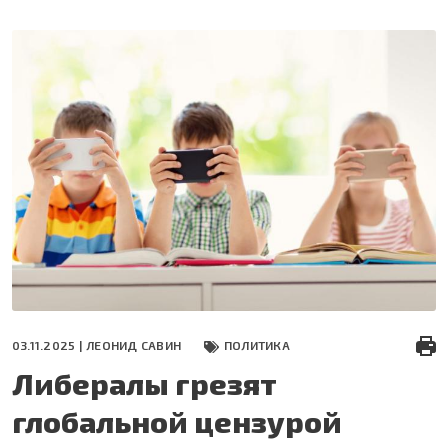
Перейти
к
основному
содержанию
03.11.2025 |
ЛЕОНИД САВИН
ПОЛИТИКА
Либералы грезят
глобальной цензурой