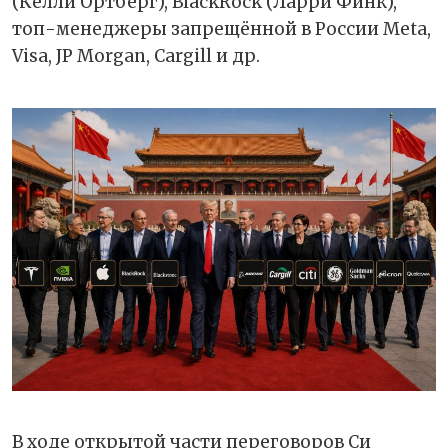
(Келли Ортберг), BlackRock (Ларри Финк),
топ-менеджеры запрещённой в России Meta,
Visa, JP Morgan, Cargill и др.
В ходе открытой части переговоров Си