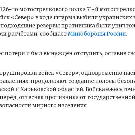
126-го мотострелкового полка 71-й мотострелк
йск «Север» в ходе штурма выбили украинских
а подходящие резервы противника были уничт
ми расчётами, сообщает
Минобороны России
.
с потери и был вынужден отступить, оставив св
группировки войск «Север», одновременно наст
равлениях, продолжают создание полосы безоп
ской и Харьковской областей. Войска ежесуточ
перёд, оттесняя противника от государственно
зопасности мирного населения.