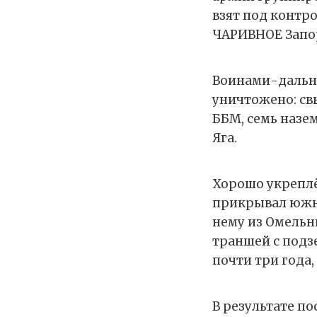
взят под контр
ЧАРИВНОЕ Запо
Воинами-дальн
уничтожено: св
ББМ, семь назе
Яга.
Хорошо укреплё
прикрывал южны
нему из Омельни
траншей с подз
почти три года,
В результате по