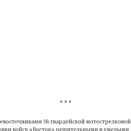
* * *
восточниками 38 гвардейской мотострелковой
овки войск «Восток» решительными и умелыми