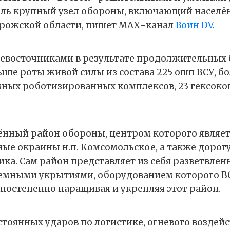
оль крупный узел обороны, включающий населё
рожской области, пишет МАХ-канал
Воин DV
.
евосточниками в результате продолжительных 
ыше роты живой силы из состава 225 ошп ВСУ, бо
мных роботизированных комплексов, 23 гексоко
нный район обороны, центром которого являет
е окраины н.п. Комсомольское, а также дорогу
ка. Сам район представляет из себя разветвлен
емными укрытиями, оборудованием которого В
 постепенно наращивая и укрепляя этот район.
стоянных ударов по логистике, огневого воздейс