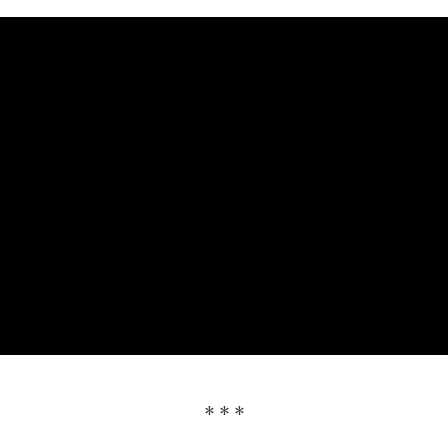
* * *