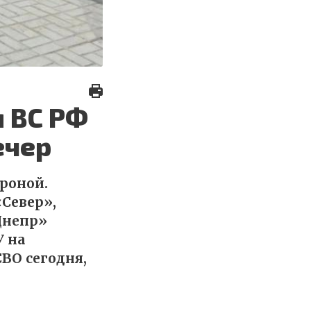
 ВС РФ
ечер
роной.
«Север»,
Днепр»
 на
ВО сегодня,