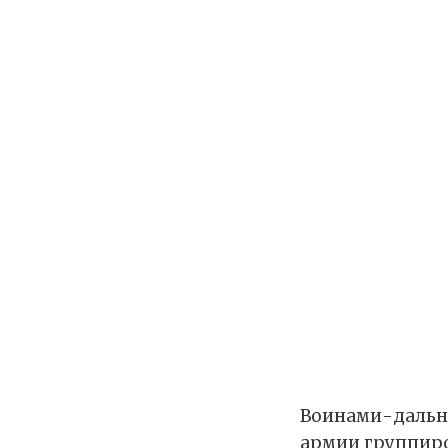
Воинами-дальне
армии группир