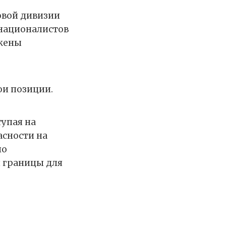
овой дивизии
 националистов
ожены
ои позиции.
упая на
асности на
но
й границы для