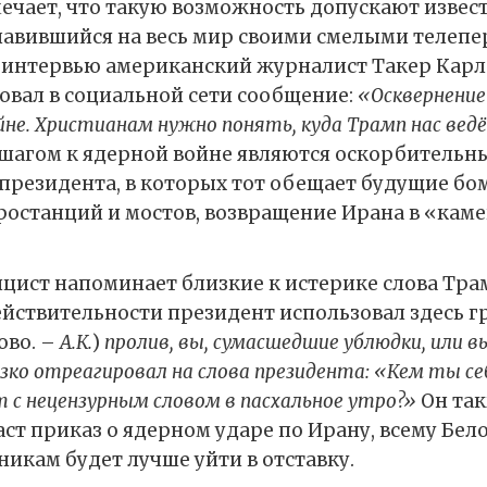
мечает, что такую возможность допускают извес
лавившийся на весь мир своими смелыми телепе
интервью американский журналист Такер Карл
овал в социальной сети сообщение:
«Осквернение
йне. Христианам нужно понять, куда Трамп нас вед
шагом к ядерной войне являются оскорбительн
президента, в которых тот обещает будущие б
ростанций и мостов, возвращение Ирана в «каме
цист напоминает близкие к истерике слова Тра
ействительности президент использовал здесь г
ово. –
А.К.
)
пролив, вы, сумасшедшие ублюдки, или 
резко отреагировал на слова президента: «Кем ты с
 с нецензурным словом в пасхальное утро?»
Он так
ст приказ о ядерном ударе по Ирану, всему Бел
икам будет лучше уйти в отставку.