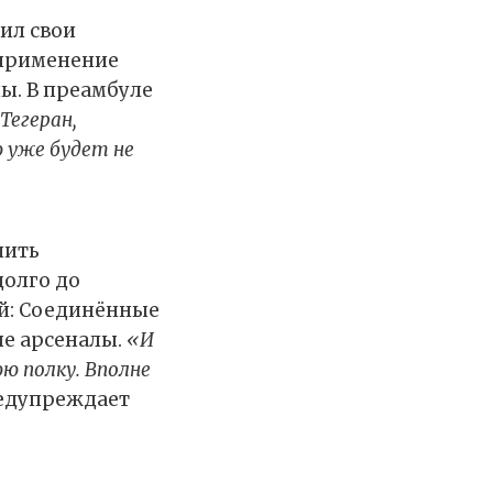
ил свои
 применение
ы. В преамбуле
Тегеран,
ю уже будет не
шить
долго до
й: Соединённые
е арсеналы.
«И
ю полку. Вполне
едупреждает