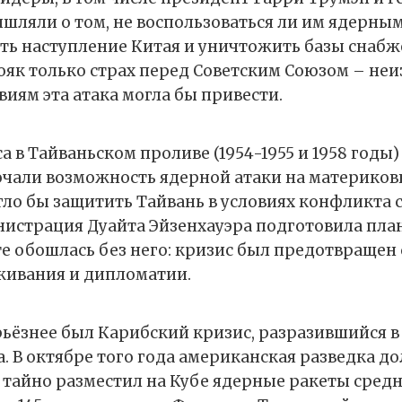
шляли о том, не воспользоваться ли им ядерны
ть наступление Китая и уничтожить базы снабж
ояк только страх перед Советским Союзом – неиз
иям эта атака могла бы привести.
а в Тайваньском проливе (1954-1955 и 1958 год
чали возможность ядерной атаки на материковы
гло бы защитить Тайвань в условиях конфликта
истрация Дуайта Эйзенхауэра подготовила план
те обошлась без него: кризис был предотвращен
живания и дипломатии.
ьёзнее был Карибский кризис, разразившийся в 
. В октябре того года американская разведка д
 тайно разместил на Кубе ядерные ракеты средн