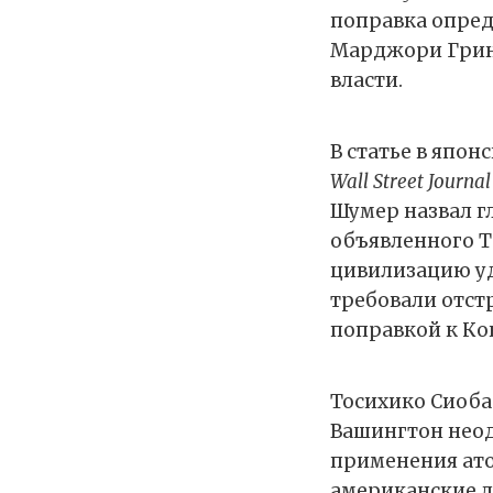
поправка опред
Марджори Грин 
власти.
В статье в япо
Wall Street Journal
Шумер назвал г
объявленного 
цивилизацию уд
требовали отст
поправкой к Ко
Тосихико Сиоба
Вашингтон неод
применения атом
американские л