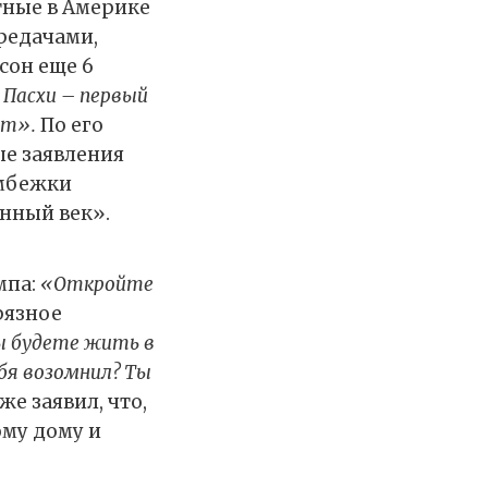
тные в Америке
редачами,
сон еще 6
 Пасхи – первый
ёт».
По его
ые заявления
омбежки
нный век».
мпа:
«Откройте
рязное
вы будете жить в
ебя возомнил? Ты
же заявил, что,
ому дому и