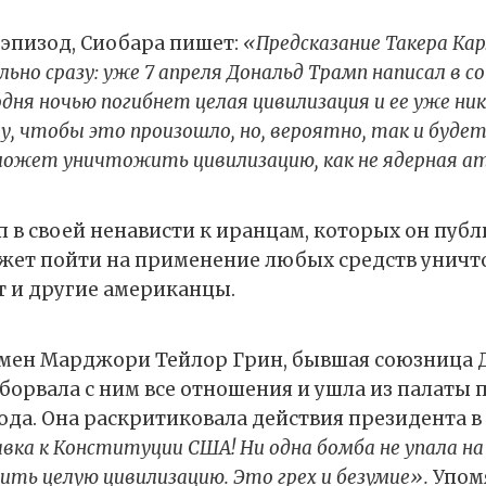
 эпизод, Сиобара пишет:
«Предсказание Такера Кар
ьно сразу: уже 7 апреля Дональд Трамп написал в с
егодня ночью погибнет целая цивилизация и ее уже ни
чу, чтобы это произошло, но, вероятно, так и будет
может уничтожить цивилизацию, как не ядерная а
п в своей ненависти к иранцам, которых он пуб
ет пойти на применение любых средств уничт
 и другие американцы.
умен Марджори Тейлор Грин, бывшая союзница 
оборвала с ним все отношения и ушла из палаты
года. Она раскритиковала действия президента 
авка к Конституции США! Ни одна бомба не упала на
ь целую цивилизацию. Это грех и безумие».
Упом