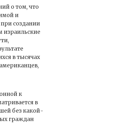
ий о том, что
имой и
 при создании
м израильские
ути,
зультате
хся в тысячах
американцев,
онной к
атривается в
шей без какой-
ных граждан