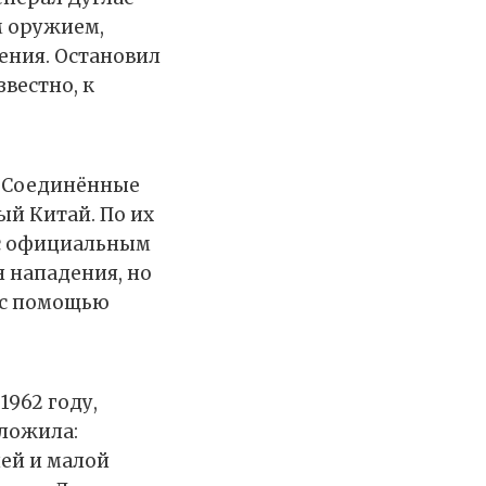
м оружием,
ения. Остановил
вестно, к
ы) Соединённые
й Китай. По их
 с официальным
 нападения, но
 с помощью
1962 году,
оложила:
ей и малой