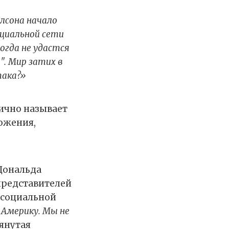
лсона начало
оциальной сети
когда не удастся
". Мир затих в
така?»
лично называет
ожения,
Дональда
 представителей
в социальной
 Америку. Мы не
янутая