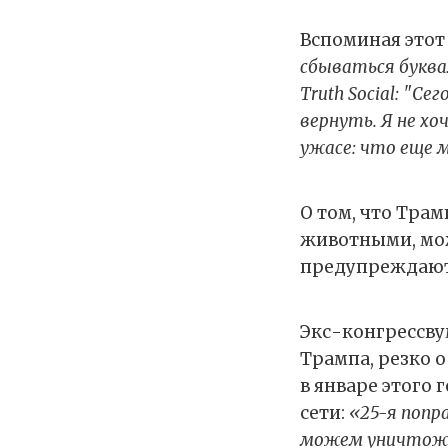
Вспоминая этот
сбываться буквал
Truth Social: "С
вернуть. Я не хо
ужасе: что еще 
О том, что Трам
животными, мож
предупреждают
Экс-конгрессв
Трампа, резко 
в январе этого 
сети:
«25-я попр
можем уничтожит