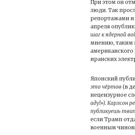
При этом он от
люди. Так прос
репортажами и 
апреля опублик
шаг к ядерной во
мнению, таким 
американского 
иранских элект
Японский публи
это чёртов
(в д
нецензурное сл
аду!»). Карлсон 
публикуешь твит
если Трамп отда
военным чиновн