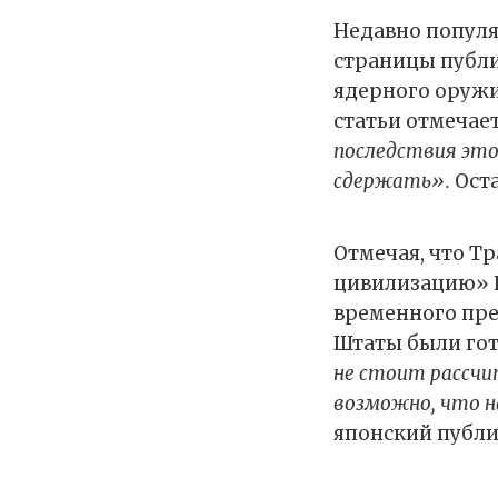
Недавно популя
страницы публи
ядерного оружи
статьи отмечает
последствия этог
сдержать».
Оста
Отмечая, что Т
цивилизацию» Ир
временного пр
Штаты были гот
не стоит рассчи
возможно, что н
японский публи