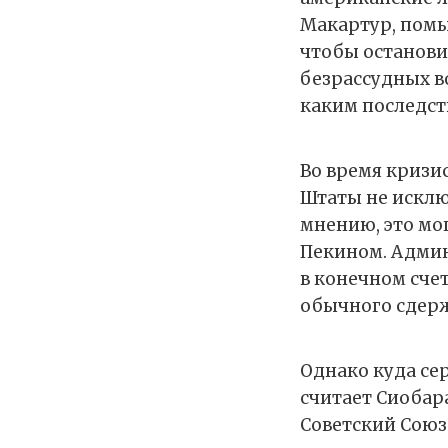
Макартур, помы
чтобы останови
безрассудных в
каким последств
Во время кризис
Штаты не исклю
мнению, это мо
Пекином. Админ
в конечном сче
обычного сдер
Однако куда сер
считает Сиобара
Советский Союз