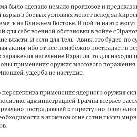
емя было сделано немало прогнозов и предсказан
 взрыв в боевых условиях может вслед за Хирос
еметь на Ближнем Востоке. И пойти на это могут
й для себя военной обстановки в войне с Ирано
е власти. И если для Тель-Авива это будет, по с
ая акция, ибо от нее неизбежно пострадает в ре
 заражения население Израиля, то для находящи
зоны применения оружия массового поражения 
с Японией, ущерба не наступит.
о перспектива применения ядерного оружия скл
политике администрацией Трампа всерьёз рассм
, реально пострадавшей от преступно испепелив
еобходимости в атомном огне сотни тысяч мир
ов.