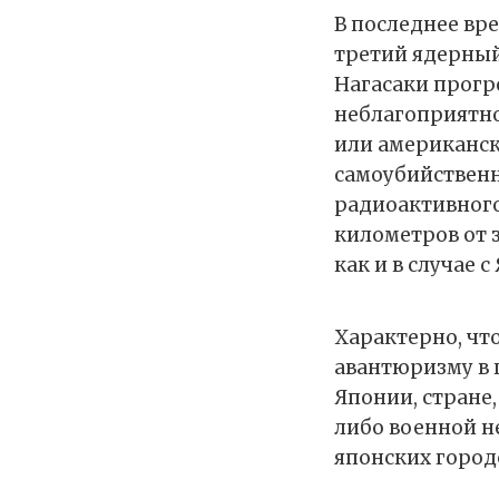
В последнее вр
третий ядерный
Нагасаки прогр
неблагоприятно
или американски
самоубийственн
радиоактивного
километров от 
как и в случае 
Характерно, чт
авантюризму в 
Японии, стране
либо военной н
японских город