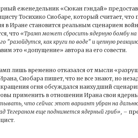
рный еженедельник «Сюкан гэндай» предостав
цисту Тосихико Сиобаре, который считает, что
я в Иране становится реальным сценарием войн
ся, что
«Трамп может сбросить ядерную бомбу на 
о "разойдутся, как круги по воде" и цепную реакци
вим это «допущение» автора на его совести.
рамп лишь временно отказался от мысли «разру
ана, Сиобара пишет, что не все знают, но неза
екращения огня обсуждался наихудший сценари
овы применить в отношении Ирана свои ядерны
тывать, что сейчас этот вариант убран на дальню
ад Тегераном еще поднимется ядерный гриб»,
– пр
цист.