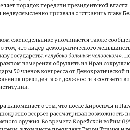
еляет порядок передачи президентской власти.
недвусмысленно призвала отстранить главу Бе
нском еженедельнике упоминается также сообще
о том, что лидер демократического меньшинства
лаву государства
«глубоко больным человеком»
. П
Трампом намерения обрушить на Иран сокруша
ары 50 членов конгресса от Демократической 
ранения президента от должности в соответстви
нституции.
ра напоминает о том, что после Хиросимы и Наг
нократно всерьёз рассматривал возможность п
ного оружия. Во времена Корейской войны (1950
идеры, в том числе президент Гарри Трумэн и г