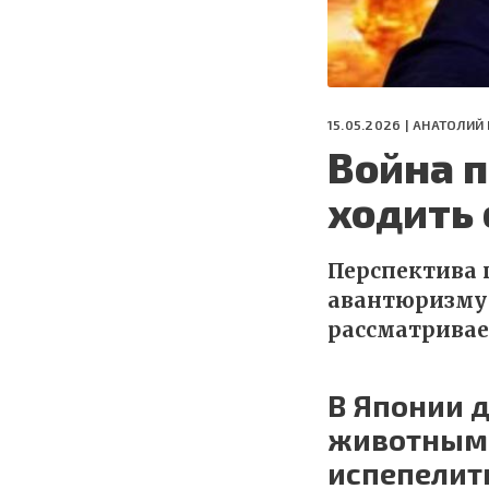
15.05.2026 |
АНАТОЛИЙ
Война п
ходить 
Перспектива 
авантюризму 
рассматривае
В Японии 
животными
испепелить