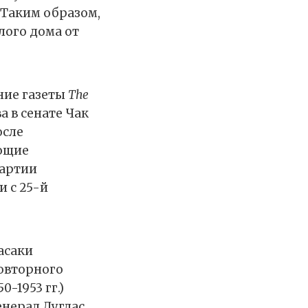
 Таким образом,
лого дома от
ние газеты
The
 в сенате Чак
осле
ющие
партии
и с 25-й
асаки
овторного
-1953 гг.)
енерал Дуглас