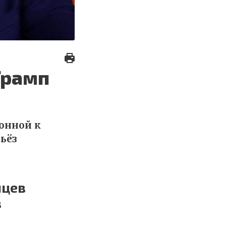
Трамп
онной к
ьёз
нцев
в