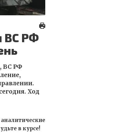
 ВС РФ
ень
, ВС РФ
ление,
правлении.
сегодня. Ход
 аналитические
удьте в курсе!