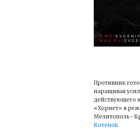
Противник гот
наращивая усил
действующего м
«Хорнет» в реж
Мелитополь–Кр
Котенок
.