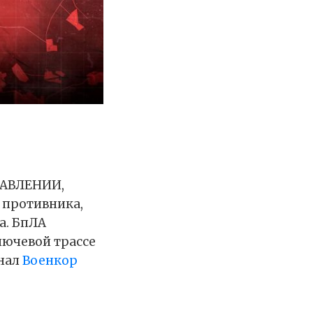
РАВЛЕНИИ,
 противника,
а. БпЛА
лючевой трассе
анал
Военкор