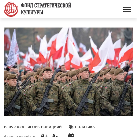
Перейти
к
Основная
основному
навигация
содержанию
19.05.2026 |
ИГОРЬ НОВИЦКИЙ
ПОЛИТИКА
A+
A-
Размер шрифта: