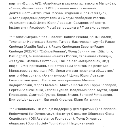
партия «Воля», АУЕ, «Аль-Каида в странах исламского Магриба»,
«Сеть», «Колумбайн». В РФ признана нежелательной
деятельность «Открытой России», издания «Проект Медиа»,
«Съезд народных депутатов» и «Форум свободной России».
«Аналитический Центр Юрия Левады», Сахаровский центр.
Instagram и Facebook (Metа) запрещены в РФ за экстремизм.
** "Голос Америки", "Idel.Реалии", Кавказ.Реалии, Крым.Реалии,
Телеканал Настоящее Время, Татаро-башкирская служба Радио
Свобода (Azatliq Radiosi), Радио Свободная Европа/Радио
Свобода (PCE/PC), "Сибирь.Реалии", Фонд Беллингкет (Stichting
Bellingcat), Антивоенный комитет России, телеканал «Дождь»,
«Медуза», «Важные истории», The Insider, «Медиазона», ОВД-
инфо - СМИ, признанные иностранным агентом по решению
Министерства юстиции РФ. Иноагентами признаны общество/
центр «Мемориал», «Аналитический Центр Юрия Левады»,
Сахаровский центр. Иноагентами признаны Михаил
Ходорковский, Марат Гельман, Михаил Касьянов, Гарри Каспаров,
Сергей Алексашенко, Сергей Гуриев, Владимир Кара-Мурза, Юрий
Пивоваров, Дмитрий Гудков, Борис Зимин, Евгений Чичваркин,
Виктор Шендерович, Евгений Киселев, Юлия Латынина.
*** «Национальный фонд в поддержку демократии» (The National
Endowment for Democracy), Институт Открытое Общество Фонд
Содействия (OSI Assistance Foundation), Фонд Открытое
общество (Open Society Foundation), Национальный