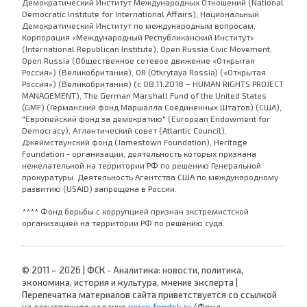
Демократический Институт Международных Отношений (National
Democratic Institute for International Affairs), Национальный
Демократический Институт по международным вопросам,
Корпорация «Международный Республиканский Институт»
(International Republican Institute), Open Russia Civic Movement,
Open Russia (Общественное сетевое движение «Открытая
Россия») (Великобритания), OR (Otkrytaya Rossia) («Открытая
Россия») (Великобритания) (с 08.11.2018 – HUMAN RIGHTS PROJECT
MANAGEMENT), The German Marshall Fund of the United States
(GMF) (Германский фонд Маршалла Соединенных Штатов) (США),
"Европейский фонд за демократию" (European Endowment for
Democracy), Атлантический совет (Atlantic Council),
Джеймстаунский фонд (Jamestown Foundation), Heritage
Foundation - организации, деятельность которых признана
нежелательной на территории РФ по решению Генеральной
прокуратуры. Деятельность Агентства США по международному
развитию (USAID) запрещена в России.
**** Фонд борьбы с коррупцией признан экстремистской
организацией на территории РФ по решению суда.
© 2011 – 2026 | ФСК - Аналитика: новости, политика,
экономика, история и культура, мнение эксперта |
Перепечатка материалов сайта приветствуется со ссылкой