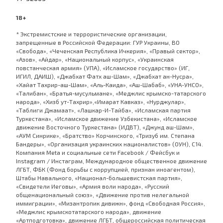
18+
* Экстремистские и террористические организации,
запрещенные в Российской Федерации: ГУР Украины, ВО
«Свобода», «Чеченская Республика Ичкерия», «Правый сектор»,
«Азов», «Айдар», «Национальный корпус», «Украинская
повстанческая армия» (УПА), «Исламское государство» (ИГ,
ИГИЛ, ДАИШ), «Джабхат Фатх аш-Шам», «Джабхат ан-Нусра»,
«Хайат Тахрир-аш-Шам», «Аль-Каида», «Аш-Шабаб», «УНА-УНСО»,
«Талибан», «Братья-мусульмане», «Меджлис крымско-татарского
народа», «Хизб ут-Тахрир»,«Имарат Кавказ», «Нурджулар»,
«Таблиги Джамаат», «Лашкар-И-Тайба», «Исламская партия
Туркестана», «Исламское движение Узбекистана», «Исламское
движение Восточного Туркестана» (ИДВТ), «Джунд аш-Шам»,
«АУМ Синрике», «Братство» Корчинского, «Тризуб им. Степана
Бандеры», «Организация украинских националистов» (ОУН), С14.
Компания Meta и социальные сети Facebook / Фейсбук и
Instagram / Инстаграм, Международное общественное движение
ЛГБТ, ФБК (Фонд борьбы с коррупцией, признан иноагентом),
Штабы Навального, «Национал-большевистская партия»,
«Свидетели Иеговы», «Армия воли народа», «Русский
общенациональный союз», «Движение против нелегальной
иммиграции», «Мизантропик дивижн», фонд «Свободная Россия»,
«Меджлис крымскотатарского народа», движение
«Артподготовка», движение ЛГБТ, общероссийская политическая