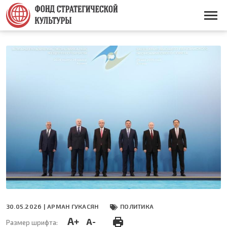
Перейти
к
Основная
основному
навигация
содержанию
30.05.2026 |
АРМАН ГУКАСЯН
ПОЛИТИКА
A+
A-
Размер шрифта: