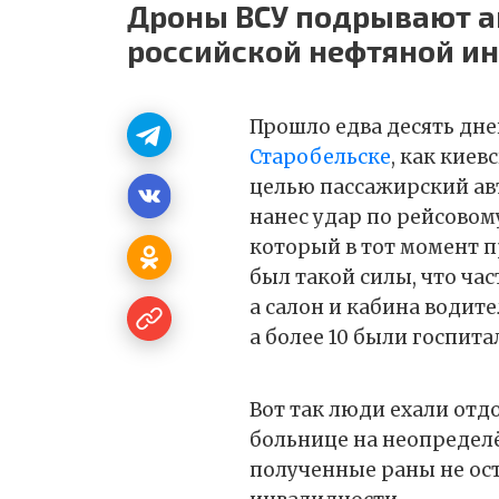
Дроны ВСУ подрывают а
российской нефтяной и
Прошло едва десять дне
Старобельске
, как кие
целью пассажирский авт
нанес удар по рейсовом
который в тот момент п
был такой силы, что час
а салон и кабина водит
а более 10 были госпит
Вот так люди ехали отдо
больнице на неопределё
полученные раны не ост