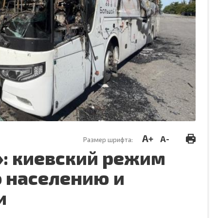
A+
A-
Размер шрифта:
»: киевский режим
о населению и
и