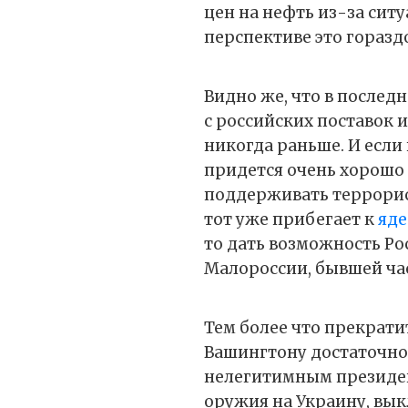
цен на нефть из-за сит
перспективе это горазд
Видно же, что в послед
с российских поставок 
никогда раньше. И если 
придется очень хорошо 
поддерживать террорис
тот уже прибегает к
яд
то дать возможность Ро
Малороссии, бывшей ча
Тем более что прекрат
Вашингтону достаточно 
нелегитимным президен
оружия на Украину, вык