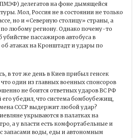
ПМЭФ) делегатов на фоне дымящейся
уры. Мол, Россия не в состоянии не только
ссе, но и «Северную столицу» страны, а
 по любому региону. Однако почему-то
 убийстве пассажиров автобуса в
ь об атаках на Кронштадт и удары по
ь, в тот же день в Киев прибыл генсек
 что один из главных военных спонсоров
ршенно не боится ответных ударов ВС РФ
й его убедил, что система бомбоубежищ,
емена СССР выдержит любой удар?
иевляне укрываются в палатках на
ро, а у власти есть комфортабельные и
с запасами воды, еды и автономным