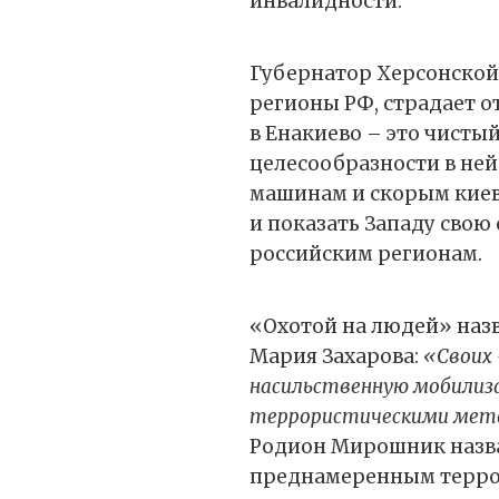
инвалидности.
Губернатор Херсонской 
регионы РФ, страдает от
в Енакиево – это чисты
целесообразности в ней 
машинам и скорым киев
и показать Западу свою
российским регионам.
«Охотой на людей» наз
Мария Захарова:
«Своих
насильственную мобилиз
террористическими мет
Родион Мирошник назва
преднамеренным террор