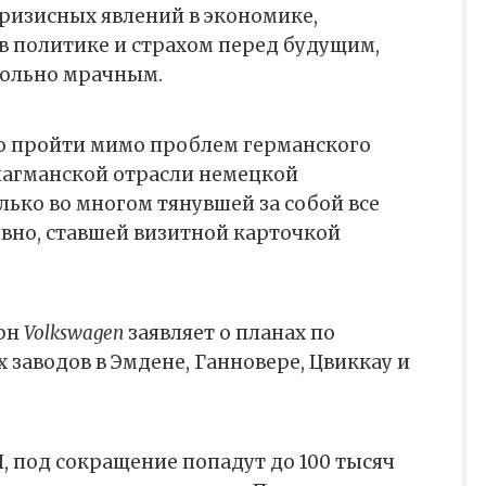
кризисных явлений в экономике,
в политике и страхом перед будущим,
вольно мрачным.
но пройти мимо проблем германского
лагманской отрасли немецкой
ько во многом тянувшей за собой все
ловно, ставшей визитной карточкой
ерн
Volkswagen
заявляет о планах по
 заводов в Эмдене, Ганновере, Цвиккау и
 под сокращение попадут до 100 тысяч