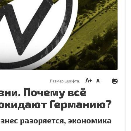
A+
A-
Размер шрифта:
зни. Почему всё
покидают Германию?
знес разоряется, экономика