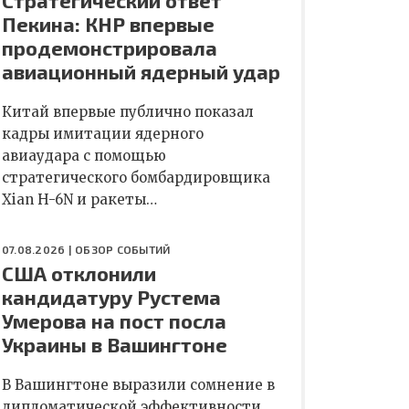
Стратегический ответ
Пекина: КНР впервые
продемонстрировала
авиационный ядерный удар
Китай впервые публично показал
кадры имитации ядерного
авиаудара с помощью
стратегического бомбардировщика
Xian H-6N и ракеты…
07.08.2026 |
ОБЗОР СОБЫТИЙ
США отклонили
кандидатуру Рустема
Умерова на пост посла
Украины в Вашингтоне
В Вашингтоне выразили сомнение в
дипломатической эффективности