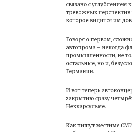
связано с углублением 
тревожных перспектив 
которое видится им до
Говоря о первом, слож
автопрома – некогда ф
промышленности, не тол
остальные, но и, безус
Германии.
И вот теперь автоконц
закрытию сразу четырёх
Неккарсульме.
Как пишут местные СМИ,