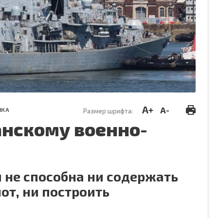
A+
A-
ИКА
Размер шрифта:
анскому военно-
 не способна ни содержать
от, ни построить