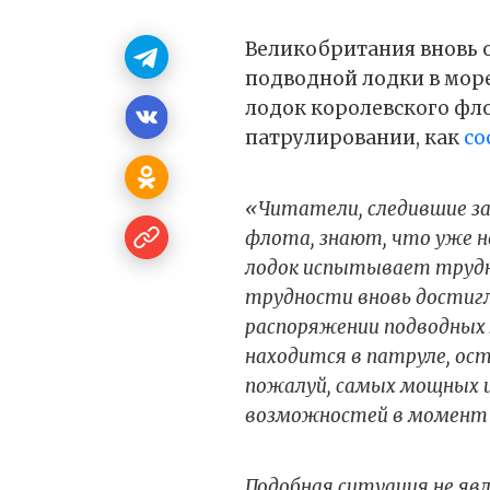
Великобритания вновь 
подводной лодки в мор
лодок королевского фло
патрулировании, как
со
«Читатели, следившие за
флота, знают, что уже н
лодок испытывает трудно
трудности вновь достигл
распоряжении подводных 
находится в патруле, ос
пожалуй, самых мощных и
возможностей в момент 
Подобная ситуация не яв