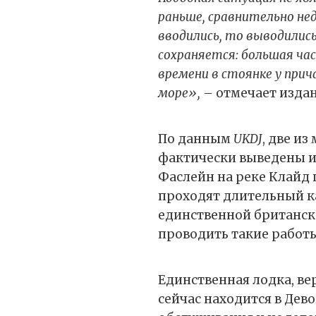
раньше, сравнительно не
вводились, то выводились
сохраняется: большая ч
времени в стоянке у при
море»,
– отмечает издан
По данным
UKDJ
, две и
фактически выведены из
Фаслейн на реке Клайд 
проходят длительный к
единственной британск
проводить такие работ
Единственная лодка, ве
сейчас находится в Дев