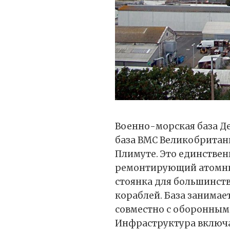
Военно-морская база Д
база ВМС Великобритан
Плимуте. Это единстве
ремонтирующий атомные
стоянка для большинств
кораблей. База занимае
совместно с оборонным 
Инфраструктура включае