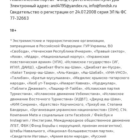
Электронный адрес: and4195@yandex.ru, info@fondsk.ru
Cвидетельство о регистрации от 24.07.2008 серия ЭЛ № ФС
77-32663
18+
* Экстремистские и террористические организации,
запрещенные в Российской Федерации: ГУР Украины, ВО
«Свобода», «Чеченская Республика Ичкерия», «Правый сектор»,
«Азов», «Айдар», «Национальный корпус», «Украинская
повстанческая армия» (УПА), «Исламское государство» (ИГ,
ИГИЛ, ДАИШ), «Джабхат Фатх аш-Шам», «Джабхат ан-Нусра»,
«Хайат Тахрир-аш-Шам», «Аль-Каида», «Аш-Шабаб», «УНА-УНСО»,
«Талибан», «Братья-мусульмане», «Меджлис крымско-татарского
народа», «Хизб ут-Тахрир»,«Имарат Кавказ», «Нурджулар»,
«Таблиги Джамаат», «Лашкар-И-Тайба», «Исламская партия
Туркестана», «Исламское движение Узбекистана», «Исламское
движение Восточного Туркестана» (ИДВТ), «Джунд аш-Шам»,
«АУМ Синрике», «Братство» Корчинского, «Тризуб им. Степана
Бандеры», «Организация украинских националистов» (ОУН), С14.
Компания Meta и социальные сети Facebook / Фейсбук и
Instagram / Инстаграм, Международное общественное движение
ЛГБТ, ФБК (Фонд борьбы с коррупцией, признан иноагентом),
Штабы Навального, «Национал-большевистская партия»,
«Свидетели Иеговы», «Армия воли народа», «Русский