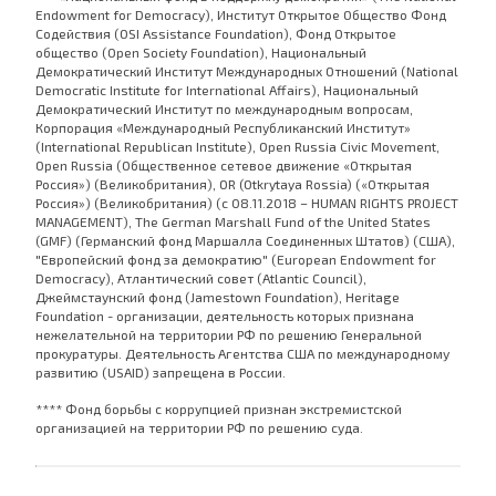
Endowment for Democracy), Институт Открытое Общество Фонд
Содействия (OSI Assistance Foundation), Фонд Открытое
общество (Open Society Foundation), Национальный
Демократический Институт Международных Отношений (National
Democratic Institute for International Affairs), Национальный
Демократический Институт по международным вопросам,
Корпорация «Международный Республиканский Институт»
(International Republican Institute), Open Russia Civic Movement,
Open Russia (Общественное сетевое движение «Открытая
Россия») (Великобритания), OR (Otkrytaya Rossia) («Открытая
Россия») (Великобритания) (с 08.11.2018 – HUMAN RIGHTS PROJECT
MANAGEMENT), The German Marshall Fund of the United States
(GMF) (Германский фонд Маршалла Соединенных Штатов) (США),
"Европейский фонд за демократию" (European Endowment for
Democracy), Атлантический совет (Atlantic Council),
Джеймстаунский фонд (Jamestown Foundation), Heritage
Foundation - организации, деятельность которых признана
нежелательной на территории РФ по решению Генеральной
прокуратуры. Деятельность Агентства США по международному
развитию (USAID) запрещена в России.
**** Фонд борьбы с коррупцией признан экстремистской
организацией на территории РФ по решению суда.