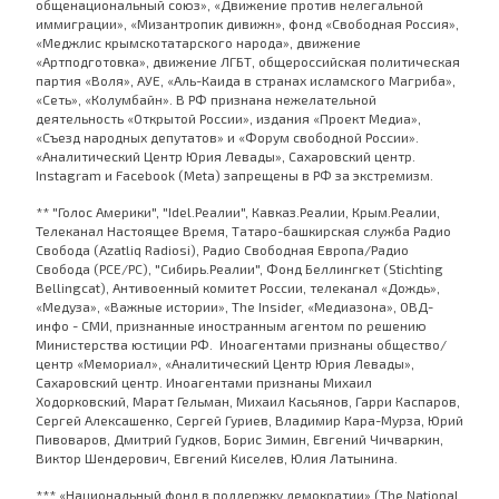
общенациональный союз», «Движение против нелегальной
иммиграции», «Мизантропик дивижн», фонд «Свободная Россия»,
«Меджлис крымскотатарского народа», движение
«Артподготовка», движение ЛГБТ, общероссийская политическая
партия «Воля», АУЕ, «Аль-Каида в странах исламского Магриба»,
«Сеть», «Колумбайн». В РФ признана нежелательной
деятельность «Открытой России», издания «Проект Медиа»,
«Съезд народных депутатов» и «Форум свободной России».
«Аналитический Центр Юрия Левады», Сахаровский центр.
Instagram и Facebook (Metа) запрещены в РФ за экстремизм.
** "Голос Америки", "Idel.Реалии", Кавказ.Реалии, Крым.Реалии,
Телеканал Настоящее Время, Татаро-башкирская служба Радио
Свобода (Azatliq Radiosi), Радио Свободная Европа/Радио
Свобода (PCE/PC), "Сибирь.Реалии", Фонд Беллингкет (Stichting
Bellingcat), Антивоенный комитет России, телеканал «Дождь»,
«Медуза», «Важные истории», The Insider, «Медиазона», ОВД-
инфо - СМИ, признанные иностранным агентом по решению
Министерства юстиции РФ. Иноагентами признаны общество/
центр «Мемориал», «Аналитический Центр Юрия Левады»,
Сахаровский центр. Иноагентами признаны Михаил
Ходорковский, Марат Гельман, Михаил Касьянов, Гарри Каспаров,
Сергей Алексашенко, Сергей Гуриев, Владимир Кара-Мурза, Юрий
Пивоваров, Дмитрий Гудков, Борис Зимин, Евгений Чичваркин,
Виктор Шендерович, Евгений Киселев, Юлия Латынина.
*** «Национальный фонд в поддержку демократии» (The National