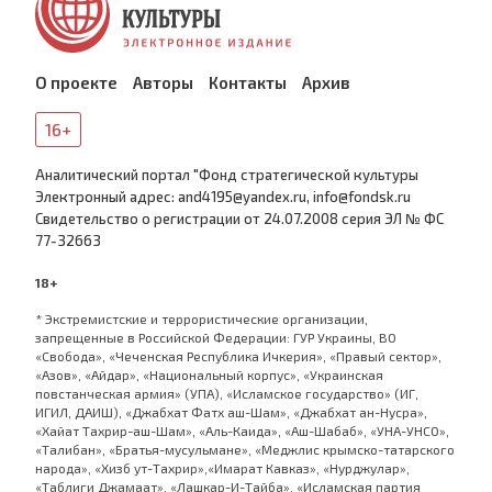
О проекте
Авторы
Контакты
Архив
16+
Аналитический портал "Фонд стратегической культуры
Электронный адрес: and4195@yandex.ru, info@fondsk.ru
Cвидетельство о регистрации от 24.07.2008 серия ЭЛ № ФС
77-32663
18+
* Экстремистские и террористические организации,
запрещенные в Российской Федерации: ГУР Украины, ВО
«Свобода», «Чеченская Республика Ичкерия», «Правый сектор»,
«Азов», «Айдар», «Национальный корпус», «Украинская
повстанческая армия» (УПА), «Исламское государство» (ИГ,
ИГИЛ, ДАИШ), «Джабхат Фатх аш-Шам», «Джабхат ан-Нусра»,
«Хайат Тахрир-аш-Шам», «Аль-Каида», «Аш-Шабаб», «УНА-УНСО»,
«Талибан», «Братья-мусульмане», «Меджлис крымско-татарского
народа», «Хизб ут-Тахрир»,«Имарат Кавказ», «Нурджулар»,
«Таблиги Джамаат», «Лашкар-И-Тайба», «Исламская партия