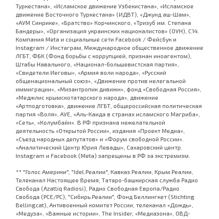
Туркестана», «Исламское движение Узбекистана», «Исламское
движение Восточного Туркестана» (ИДВТ), «Джунд аш-Шам»,
«АУМ Синрике», «Братство» Корчинского, «Тризуб им. Степана
Бандеры», «Организация украинских националистов» (ОУН), С14.
Компания Meta и социальные сети Facebook / Фейсбук и
Instagram / Инстаграм, Международное общественное движение
ЛГБТ, ФБК (Фонд борьбы с коррупцией, признан иноагентом),
Штабы Навального, «Национал-большевистская партия»,
«Свидетели Иеговы», «Армия воли народа», «Русский
общенациональный союз», «Движение против нелегальной
иммиграции», «Мизантропик дивижн», фонд «Свободная Россия»,
«Меджлис крымскотатарского народа», движение
«Артподготовка», движение ЛГБТ, общероссийская политическая
партия «Воля», АУЕ, «Аль-Каида в странах исламского Магриба»,
«Сеть», «Колумбайн». В РФ признана нежелательной
деятельность «Открытой России», издания «Проект Медиа»,
«Съезд народных депутатов» и «Форум свободной России».
«Аналитический Центр Юрия Левады», Сахаровский центр.
Instagram и Facebook (Metа) запрещены в РФ за экстремизм.
** "Голос Америки", "Idel.Реалии", Кавказ.Реалии, Крым.Реалии,
Телеканал Настоящее Время, Татаро-башкирская служба Радио
Свобода (Azatliq Radiosi), Радио Свободная Европа/Радио
Свобода (PCE/PC), "Сибирь.Реалии", Фонд Беллингкет (Stichting
Bellingcat), Антивоенный комитет России, телеканал «Дождь»,
«Медуза», «Важные истории», The Insider, «Медиазона», ОВД-