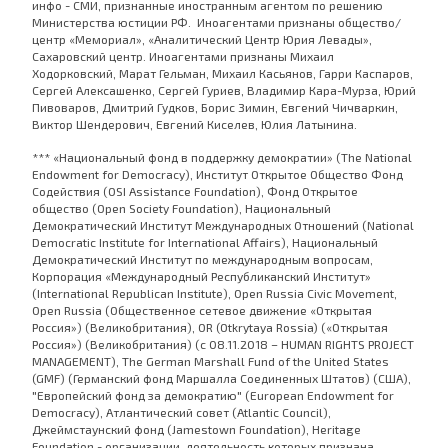
инфо - СМИ, признанные иностранным агентом по решению
Министерства юстиции РФ. Иноагентами признаны общество/
центр «Мемориал», «Аналитический Центр Юрия Левады»,
Сахаровский центр. Иноагентами признаны Михаил
Ходорковский, Марат Гельман, Михаил Касьянов, Гарри Каспаров,
Сергей Алексашенко, Сергей Гуриев, Владимир Кара-Мурза, Юрий
Пивоваров, Дмитрий Гудков, Борис Зимин, Евгений Чичваркин,
Виктор Шендерович, Евгений Киселев, Юлия Латынина.
*** «Национальный фонд в поддержку демократии» (The National
Endowment for Democracy), Институт Открытое Общество Фонд
Содействия (OSI Assistance Foundation), Фонд Открытое
общество (Open Society Foundation), Национальный
Демократический Институт Международных Отношений (National
Democratic Institute for International Affairs), Национальный
Демократический Институт по международным вопросам,
Корпорация «Международный Республиканский Институт»
(International Republican Institute), Open Russia Civic Movement,
Open Russia (Общественное сетевое движение «Открытая
Россия») (Великобритания), OR (Otkrytaya Rossia) («Открытая
Россия») (Великобритания) (с 08.11.2018 – HUMAN RIGHTS PROJECT
MANAGEMENT), The German Marshall Fund of the United States
(GMF) (Германский фонд Маршалла Соединенных Штатов) (США),
"Европейский фонд за демократию" (European Endowment for
Democracy), Атлантический совет (Atlantic Council),
Джеймстаунский фонд (Jamestown Foundation), Heritage
Foundation - организации, деятельность которых признана