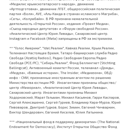
«Меджлис крымскотатарского народа», движение
«Артподготовка», движение ЛГБТ, общероссийская политическая
партия «Воля», АУЕ, «Аль-Каида в странах исламского Магриба»,
«Сеть», «Колумбайн». В РФ признана нежелательной
деятельность «Открытой России», издания «Проект Медиа»,
«Съезд народных депутатов» и «Форум свободной России».
«Аналитический Центр Юрия Левады», Сахаровский центр.
Instagram и Facebook (Metа) запрещены в РФ за экстремизм.
** "Голос Америки", "Idel.Реалии", Кавказ.Реалии, Крым.Реалии,
Телеканал Настоящее Время, Татаро-башкирская служба Радио
Свобода (Azatliq Radiosi), Радио Свободная Европа/Радио
Свобода (PCE/PC), "Сибирь.Реалии", Фонд Беллингкет (Stichting
Bellingcat), Антивоенный комитет России, телеканал «Дождь»,
«Медуза», «Важные истории», The Insider, «Медиазона», ОВД-
инфо - СМИ, признанные иностранным агентом по решению
Министерства юстиции РФ. Иноагентами признаны общество/
центр «Мемориал», «Аналитический Центр Юрия Левады»,
Сахаровский центр. Иноагентами признаны Михаил
Ходорковский, Марат Гельман, Михаил Касьянов, Гарри Каспаров,
Сергей Алексашенко, Сергей Гуриев, Владимир Кара-Мурза, Юрий
Пивоваров, Дмитрий Гудков, Борис Зимин, Евгений Чичваркин,
Виктор Шендерович, Евгений Киселев, Юлия Латынина.
*** «Национальный фонд в поддержку демократии» (The National
Endowment for Democracy), Институт Открытое Общество Фонд