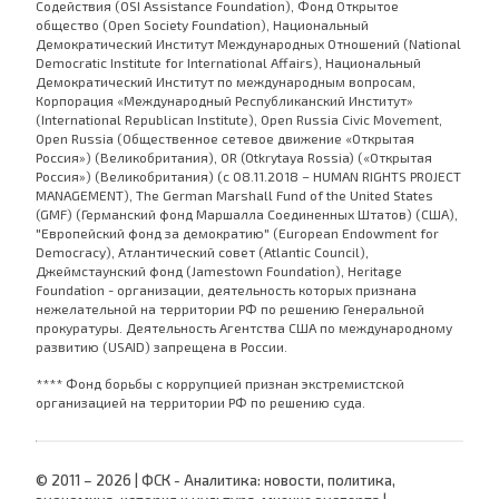
Содействия (OSI Assistance Foundation), Фонд Открытое
общество (Open Society Foundation), Национальный
Демократический Институт Международных Отношений (National
Democratic Institute for International Affairs), Национальный
Демократический Институт по международным вопросам,
Корпорация «Международный Республиканский Институт»
(International Republican Institute), Open Russia Civic Movement,
Open Russia (Общественное сетевое движение «Открытая
Россия») (Великобритания), OR (Otkrytaya Rossia) («Открытая
Россия») (Великобритания) (с 08.11.2018 – HUMAN RIGHTS PROJECT
MANAGEMENT), The German Marshall Fund of the United States
(GMF) (Германский фонд Маршалла Соединенных Штатов) (США),
"Европейский фонд за демократию" (European Endowment for
Democracy), Атлантический совет (Atlantic Council),
Джеймстаунский фонд (Jamestown Foundation), Heritage
Foundation - организации, деятельность которых признана
нежелательной на территории РФ по решению Генеральной
прокуратуры. Деятельность Агентства США по международному
развитию (USAID) запрещена в России.
**** Фонд борьбы с коррупцией признан экстремистской
организацией на территории РФ по решению суда.
© 2011 – 2026 | ФСК - Аналитика: новости, политика,