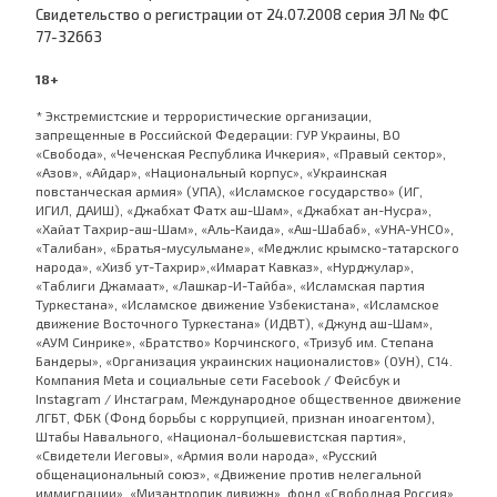
Cвидетельство о регистрации от 24.07.2008 серия ЭЛ № ФС
77-32663
18+
* Экстремистские и террористические организации,
запрещенные в Российской Федерации: ГУР Украины, ВО
«Свобода», «Чеченская Республика Ичкерия», «Правый сектор»,
«Азов», «Айдар», «Национальный корпус», «Украинская
повстанческая армия» (УПА), «Исламское государство» (ИГ,
ИГИЛ, ДАИШ), «Джабхат Фатх аш-Шам», «Джабхат ан-Нусра»,
«Хайат Тахрир-аш-Шам», «Аль-Каида», «Аш-Шабаб», «УНА-УНСО»,
«Талибан», «Братья-мусульмане», «Меджлис крымско-татарского
народа», «Хизб ут-Тахрир»,«Имарат Кавказ», «Нурджулар»,
«Таблиги Джамаат», «Лашкар-И-Тайба», «Исламская партия
Туркестана», «Исламское движение Узбекистана», «Исламское
движение Восточного Туркестана» (ИДВТ), «Джунд аш-Шам»,
«АУМ Синрике», «Братство» Корчинского, «Тризуб им. Степана
Бандеры», «Организация украинских националистов» (ОУН), С14.
Компания Meta и социальные сети Facebook / Фейсбук и
Instagram / Инстаграм, Международное общественное движение
ЛГБТ, ФБК (Фонд борьбы с коррупцией, признан иноагентом),
Штабы Навального, «Национал-большевистская партия»,
«Свидетели Иеговы», «Армия воли народа», «Русский
общенациональный союз», «Движение против нелегальной
иммиграции», «Мизантропик дивижн», фонд «Свободная Россия»,