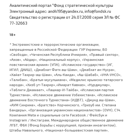
Аналитический портал "Фонд стратегической культуры
Электронный адрес: and4195@yandex.ru, info@fondsk.ru
Cвидетельство о регистрации от 24.07.2008 серия ЭЛ № ФС
77-32663
18+
* Экстремистские и террористические организации,
запрещенные в Российской Федерации: ГУР Украины, ВО
«Свобода», «Чеченская Республика Ичкерия», «Правый сектор»,
«Азов», «Айдар», «Национальный корпус», «Украинская
повстанческая армия» (УПА), «Исламское государство» (ИГ,
ИГИЛ, ДАИШ), «Джабхат Фатх аш-Шам», «Джабхат ан-Нусра»,
«Хайат Тахрир-аш-Шам», «Аль-Каида», «Аш-Шабаб», «УНА-УНСО»,
«Талибан», «Братья-мусульмане», «Меджлис крымско-татарского
народа», «Хизб ут-Тахрир»,«Имарат Кавказ», «Нурджулар»,
«Таблиги Джамаат», «Лашкар-И-Тайба», «Исламская партия
Туркестана», «Исламское движение Узбекистана», «Исламское
движение Восточного Туркестана» (ИДВТ), «Джунд аш-Шам»,
«АУМ Синрике», «Братство» Корчинского, «Тризуб им. Степана
Бандеры», «Организация украинских националистов» (ОУН), С14.
Компания Meta и социальные сети Facebook / Фейсбук и
Instagram / Инстаграм, Международное общественное движение
ЛГБТ, ФБК (Фонд борьбы с коррупцией, признан иноагентом),
Штабы Навального, «Национал-большевистская партия»,