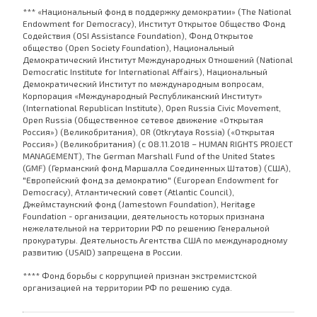
*** «Национальный фонд в поддержку демократии» (The National
Endowment for Democracy), Институт Открытое Общество Фонд
Содействия (OSI Assistance Foundation), Фонд Открытое
общество (Open Society Foundation), Национальный
Демократический Институт Международных Отношений (National
Democratic Institute for International Affairs), Национальный
Демократический Институт по международным вопросам,
Корпорация «Международный Республиканский Институт»
(International Republican Institute), Open Russia Civic Movement,
Open Russia (Общественное сетевое движение «Открытая
Россия») (Великобритания), OR (Otkrytaya Rossia) («Открытая
Россия») (Великобритания) (с 08.11.2018 – HUMAN RIGHTS PROJECT
MANAGEMENT), The German Marshall Fund of the United States
(GMF) (Германский фонд Маршалла Соединенных Штатов) (США),
"Европейский фонд за демократию" (European Endowment for
Democracy), Атлантический совет (Atlantic Council),
Джеймстаунский фонд (Jamestown Foundation), Heritage
Foundation - организации, деятельность которых признана
нежелательной на территории РФ по решению Генеральной
прокуратуры. Деятельность Агентства США по международному
развитию (USAID) запрещена в России.
**** Фонд борьбы с коррупцией признан экстремистской
организацией на территории РФ по решению суда.