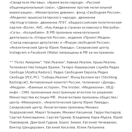
«Свидетели Иеговы», «Армия воли народа», «Русский
общенациональный союз», «Движение против нелегальной
иммиграции», «Мизантропик дивижн», фонд «Свободная Россия»,
«Меджлис крымскотатарского народа», движение
«Артподготовка», движение ЛГБТ, общероссийская политическая
партия «Воля», АУЕ, «Аль-Каида в странах исламского Магриба»,
«Сеть», «Колумбайн». В РФ признана нежелательной
деятельность «Открытой России», издания «Проект Медиа»,
«Съезд народных депутатов» и «Форум свободной России».
«Аналитический Центр Юрия Левады», Сахаровский центр.
Instagram и Facebook (Metа) запрещены в РФ за экстремизм.
** "Голос Америки", "Idel.Реалии", Кавказ.Реалии, Крым.Реалии,
Телеканал Настоящее Время, Татаро-башкирская служба Радио
Свобода (Azatliq Radiosi), Радио Свободная Европа/Радио
Свобода (PCE/PC), "Сибирь.Реалии", Фонд Беллингкет (Stichting
Bellingcat), Антивоенный комитет России, телеканал «Дождь»,
«Медуза», «Важные истории», The Insider, «Медиазона», ОВД-
инфо - СМИ, признанные иностранным агентом по решению
Министерства юстиции РФ. Иноагентами признаны общество/
центр «Мемориал», «Аналитический Центр Юрия Левады»,
Сахаровский центр. Иноагентами признаны Михаил
Ходорковский, Марат Гельман, Михаил Касьянов, Гарри Каспаров,
Сергей Алексашенко, Сергей Гуриев, Владимир Кара-Мурза, Юрий
Пивоваров, Дмитрий Гудков, Борис Зимин, Евгений Чичваркин,
Виктор Шендерович, Евгений Киселев, Юлия Латынина.