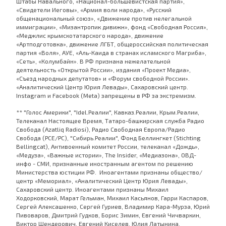
Штабы Навального, «Национал-большевистская партия»,
«Свидетели Иеговы», «Армия воли народа», «Русский
общенациональный союз», «Движение против нелегальной
иммиграции», «Мизантропик дивижн», фонд «Свободная Россия»,
«Меджлис крымскотатарского народа», движение
«Артподготовка», движение ЛГБТ, общероссийская политическая
партия «Воля», АУЕ, «Аль-Каида в странах исламского Магриба»,
«Сеть», «Колумбайн». В РФ признана нежелательной
деятельность «Открытой России», издания «Проект Медиа»,
«Съезд народных депутатов» и «Форум свободной России».
«Аналитический Центр Юрия Левады», Сахаровский центр.
Instagram и Facebook (Metа) запрещены в РФ за экстремизм.
** "Голос Америки", "Idel.Реалии", Кавказ.Реалии, Крым.Реалии,
Телеканал Настоящее Время, Татаро-башкирская служба Радио
Свобода (Azatliq Radiosi), Радио Свободная Европа/Радио
Свобода (PCE/PC), "Сибирь.Реалии", Фонд Беллингкет (Stichting
Bellingcat), Антивоенный комитет России, телеканал «Дождь»,
«Медуза», «Важные истории», The Insider, «Медиазона», ОВД-
инфо - СМИ, признанные иностранным агентом по решению
Министерства юстиции РФ. Иноагентами признаны общество/
центр «Мемориал», «Аналитический Центр Юрия Левады»,
Сахаровский центр. Иноагентами признаны Михаил
Ходорковский, Марат Гельман, Михаил Касьянов, Гарри Каспаров,
Сергей Алексашенко, Сергей Гуриев, Владимир Кара-Мурза, Юрий
Пивоваров, Дмитрий Гудков, Борис Зимин, Евгений Чичваркин,
Виктор Шендерович, Евгений Киселев, Юлия Латынина.