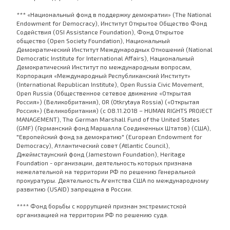
*** «Национальный фонд в поддержку демократии» (The National
Endowment for Democracy), Институт Открытое Общество Фонд
Содействия (OSI Assistance Foundation), Фонд Открытое
общество (Open Society Foundation), Национальный
Демократический Институт Международных Отношений (National
Democratic Institute for International Affairs), Национальный
Демократический Институт по международным вопросам,
Корпорация «Международный Республиканский Институт»
(International Republican Institute), Open Russia Civic Movement,
Open Russia (Общественное сетевое движение «Открытая
Россия») (Великобритания), OR (Otkrytaya Rossia) («Открытая
Россия») (Великобритания) (с 08.11.2018 – HUMAN RIGHTS PROJECT
MANAGEMENT), The German Marshall Fund of the United States
(GMF) (Германский фонд Маршалла Соединенных Штатов) (США),
"Европейский фонд за демократию" (European Endowment for
Democracy), Атлантический совет (Atlantic Council),
Джеймстаунский фонд (Jamestown Foundation), Heritage
Foundation - организации, деятельность которых признана
нежелательной на территории РФ по решению Генеральной
прокуратуры. Деятельность Агентства США по международному
развитию (USAID) запрещена в России.
**** Фонд борьбы с коррупцией признан экстремистской
организацией на территории РФ по решению суда.