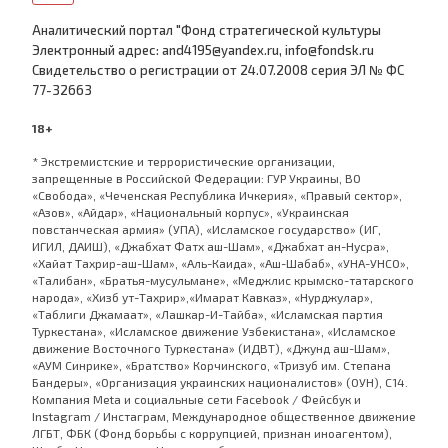
Аналитический портал "Фонд стратегической культуры
Электронный адрес: and4195@yandex.ru, info@fondsk.ru
Cвидетельство о регистрации от 24.07.2008 серия ЭЛ № ФС
77-32663
18+
* Экстремистские и террористические организации,
запрещенные в Российской Федерации: ГУР Украины, ВО
«Свобода», «Чеченская Республика Ичкерия», «Правый сектор»,
«Азов», «Айдар», «Национальный корпус», «Украинская
повстанческая армия» (УПА), «Исламское государство» (ИГ,
ИГИЛ, ДАИШ), «Джабхат Фатх аш-Шам», «Джабхат ан-Нусра»,
«Хайат Тахрир-аш-Шам», «Аль-Каида», «Аш-Шабаб», «УНА-УНСО»,
«Талибан», «Братья-мусульмане», «Меджлис крымско-татарского
народа», «Хизб ут-Тахрир»,«Имарат Кавказ», «Нурджулар»,
«Таблиги Джамаат», «Лашкар-И-Тайба», «Исламская партия
Туркестана», «Исламское движение Узбекистана», «Исламское
движение Восточного Туркестана» (ИДВТ), «Джунд аш-Шам»,
«АУМ Синрике», «Братство» Корчинского, «Тризуб им. Степана
Бандеры», «Организация украинских националистов» (ОУН), С14.
Компания Meta и социальные сети Facebook / Фейсбук и
Instagram / Инстаграм, Международное общественное движение
ЛГБТ, ФБК (Фонд борьбы с коррупцией, признан иноагентом),