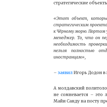
стратегические объект
«Этот объект, который
стратегическим проекто
к Чёрному морю. Портом 
менеджер. То, что он п
необходимость проверк
нельзя полностью отд
иностранцам»,
–
заявил
Игорь Додон в
А молдавский политоло
не сомневается – это 
Майи Санду на посту пр