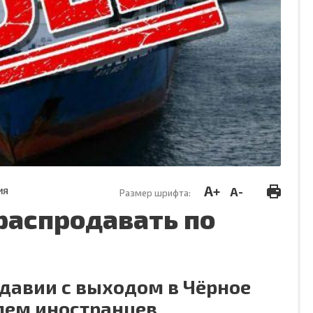
A+
A-
ИЯ
Размер шрифта:
распродавать по
давии с выходом в Чёрное
лем иностранцев