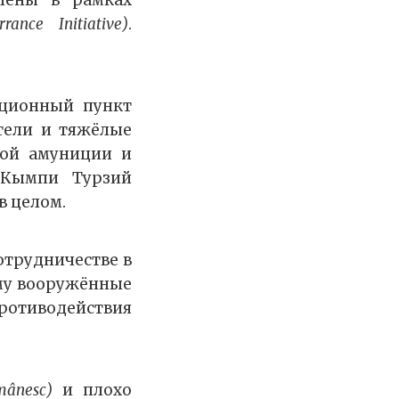
лены в рамках
ance Initiative)
.
ационный пункт
тели и тяжёлые
ной амуниции и
 Кымпи Турзий
в целом.
отрудничестве в
ому вооружённые
ротиводействия
mânesc)
и плохо