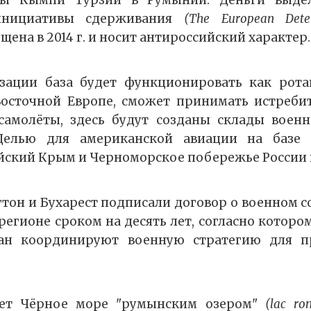
зы Кымпи Турзий в Румынии. Деньги выде
инициативы сдерживания
(The European Deterr
ена в 2014 г. и носит антироссийский характер.
зации база будет функционировать как рот
Восточной Европе, сможет принимать истреби
самолёты, здесь будут созданы склады воен
 Целью для американской авиации на базе
йский Крым и Черноморское побережье России 
нгтон и Бухарест подписали договор о военном с
егионе сроком на десять лет, согласно котор
ан координируют военную стратегию для п
ает Чёрное море "румынским озером"
(lac ro