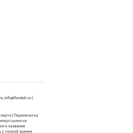
 info@fondsk.ru |
сперта | Перепечатка
гиперссылки на
ного названия
 с точкой зрения