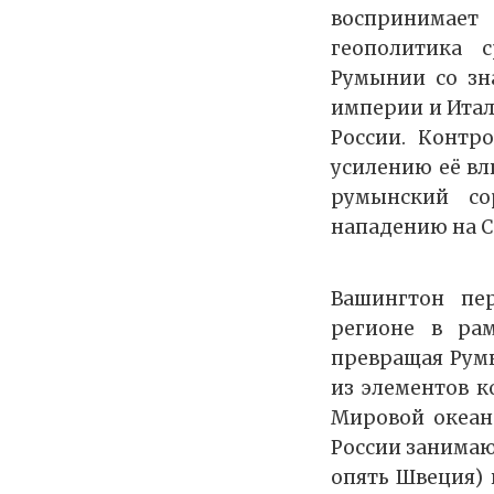
воспринимает
геополитика 
Румынии со зн
империи и Итал
России. Контр
усилению её вл
румынский со
нападению на СС
Вашингтон пе
регионе в ра
превращая Рум
из элементов 
Мировой океан
России занимаю
опять Швеция) 