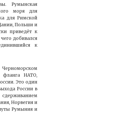
вы. Румынская
ного моря для
ка для Римской
Дании, Польши и
ски приведёт к
 чего добивался
единившийся к
 Черноморском
 фланга НАТО,
ссии. Это один
ыхода России в
ь сдерживанием
ния, Норвегия и
януты Румыния и