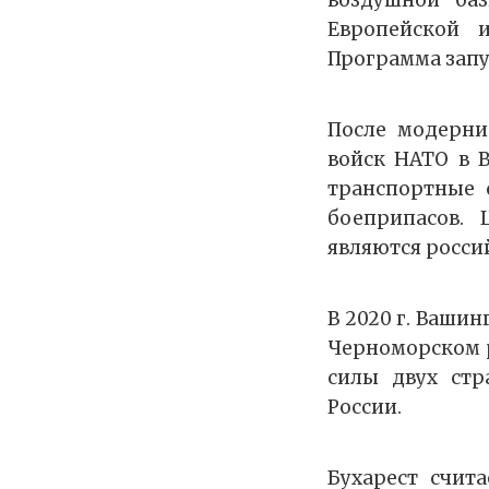
воздушной ба
Европейской 
Программа запущ
После модерни
войск НАТО в 
транспортные 
боеприпасов.
являются росси
В 2020 г. Ваши
Черноморском р
силы двух стр
России.
Бухарест счит