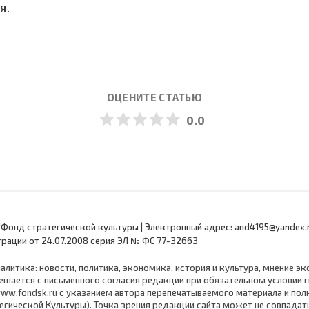
я.
ОЦЕНИТЕ СТАТЬЮ
0.0
Фонд стратегической культуры | Электронный адрес: and4195@yandex.ru,
трации от 24.07.2008 серия ЭЛ № ФС 77-32663
Аналитика: новости, политика, экономика, история и культура, мнение эк
ешается с письменного согласия редакции при обязательном условии 
ww.fondsk.ru с указанием автора перепечатываемого материала и пол
егической Культуры). Точка зрения редакции сайта может не совпадать