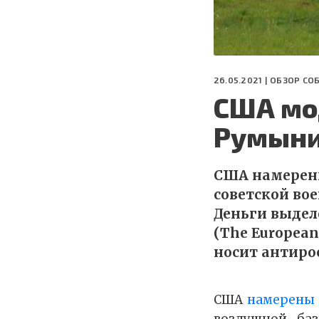
26.05.2021 |
ОБЗОР СО
США мо
Румын
США намерены
советской во
Деньги выдел
(The European 
носит антиро
США
намерены