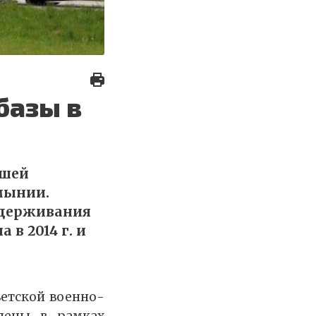
базы в
вшей
мынии.
сдерживания
 в 2014 г. и
ветской военно-