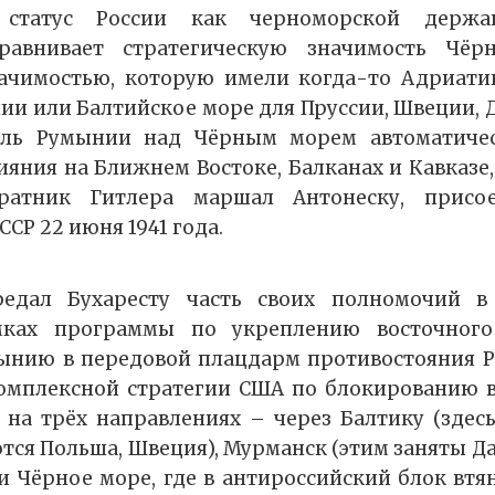
 статус России как черноморской держа
сравнивает стратегическую значимость Чёр
ачимостью, которую имели когда-то Адриати
ии или Балтийское море для Пруссии, Швеции, 
оль Румынии над Чёрным морем автоматиче
ияния на Ближнем Востоке, Балканах и Кавказе,
ратник Гитлера маршал Антонеску, присо
СР 22 июня 1941 года.
редал Бухаресту часть своих полномочий в
мках программы по укреплению восточного
ынию в передовой плацдарм противостояния Ро
комплексной стратегии США по блокированию в
 на трёх направлениях – через Балтику (здес
тся Польша, Швеция), Мурманск (этим заняты Да
и Чёрное море, где в антироссийский блок вт