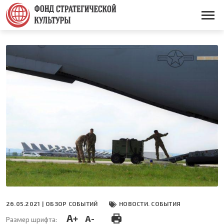
Перейти
к
Основная
основному
навигация
содержанию
26.05.2021 |
ОБЗОР СОБЫТИЙ
НОВОСТИ. СОБЫТИЯ
A+
A-
Размер шрифта: