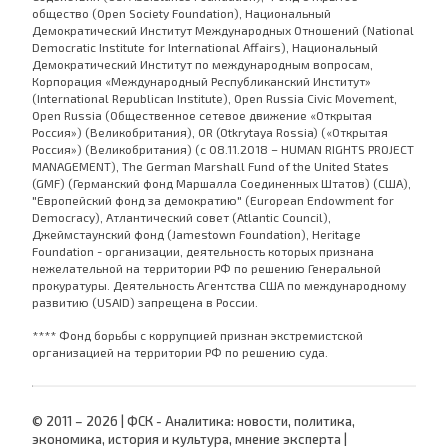
общество (Open Society Foundation), Национальный
Демократический Институт Международных Отношений (National
Democratic Institute for International Affairs), Национальный
Демократический Институт по международным вопросам,
Корпорация «Международный Республиканский Институт»
(International Republican Institute), Open Russia Civic Movement,
Open Russia (Общественное сетевое движение «Открытая
Россия») (Великобритания), OR (Otkrytaya Rossia) («Открытая
Россия») (Великобритания) (с 08.11.2018 – HUMAN RIGHTS PROJECT
MANAGEMENT), The German Marshall Fund of the United States
(GMF) (Германский фонд Маршалла Соединенных Штатов) (США),
"Европейский фонд за демократию" (European Endowment for
Democracy), Атлантический совет (Atlantic Council),
Джеймстаунский фонд (Jamestown Foundation), Heritage
Foundation - организации, деятельность которых признана
нежелательной на территории РФ по решению Генеральной
прокуратуры. Деятельность Агентства США по международному
развитию (USAID) запрещена в России.
**** Фонд борьбы с коррупцией признан экстремистской
организацией на территории РФ по решению суда.
© 2011 – 2026 | ФСК - Аналитика: новости, политика,
экономика, история и культура, мнение эксперта |