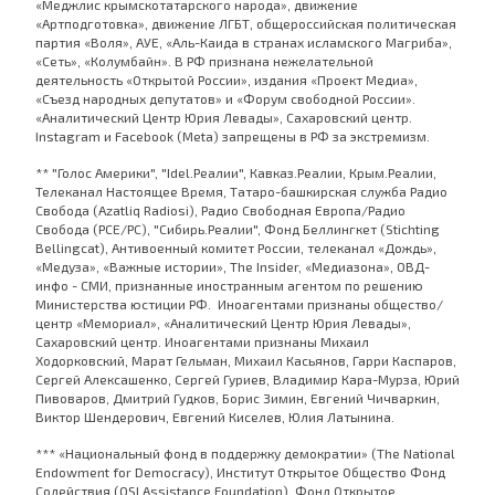
«Меджлис крымскотатарского народа», движение
«Артподготовка», движение ЛГБТ, общероссийская политическая
партия «Воля», АУЕ, «Аль-Каида в странах исламского Магриба»,
«Сеть», «Колумбайн». В РФ признана нежелательной
деятельность «Открытой России», издания «Проект Медиа»,
«Съезд народных депутатов» и «Форум свободной России».
«Аналитический Центр Юрия Левады», Сахаровский центр.
Instagram и Facebook (Metа) запрещены в РФ за экстремизм.
** "Голос Америки", "Idel.Реалии", Кавказ.Реалии, Крым.Реалии,
Телеканал Настоящее Время, Татаро-башкирская служба Радио
Свобода (Azatliq Radiosi), Радио Свободная Европа/Радио
Свобода (PCE/PC), "Сибирь.Реалии", Фонд Беллингкет (Stichting
Bellingcat), Антивоенный комитет России, телеканал «Дождь»,
«Медуза», «Важные истории», The Insider, «Медиазона», ОВД-
инфо - СМИ, признанные иностранным агентом по решению
Министерства юстиции РФ. Иноагентами признаны общество/
центр «Мемориал», «Аналитический Центр Юрия Левады»,
Сахаровский центр. Иноагентами признаны Михаил
Ходорковский, Марат Гельман, Михаил Касьянов, Гарри Каспаров,
Сергей Алексашенко, Сергей Гуриев, Владимир Кара-Мурза, Юрий
Пивоваров, Дмитрий Гудков, Борис Зимин, Евгений Чичваркин,
Виктор Шендерович, Евгений Киселев, Юлия Латынина.
*** «Национальный фонд в поддержку демократии» (The National
Endowment for Democracy), Институт Открытое Общество Фонд
Содействия (OSI Assistance Foundation), Фонд Открытое