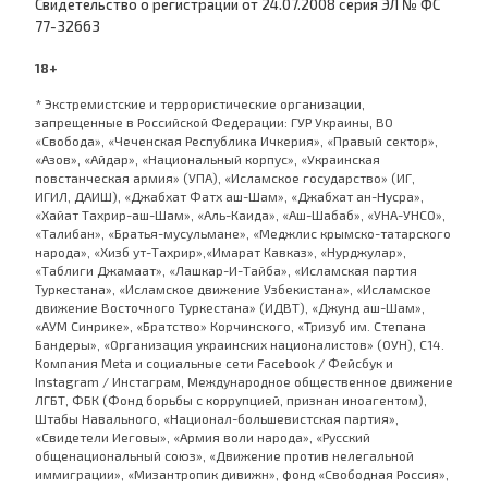
Cвидетельство о регистрации от 24.07.2008 серия ЭЛ № ФС
77-32663
18+
* Экстремистские и террористические организации,
запрещенные в Российской Федерации: ГУР Украины, ВО
«Свобода», «Чеченская Республика Ичкерия», «Правый сектор»,
«Азов», «Айдар», «Национальный корпус», «Украинская
повстанческая армия» (УПА), «Исламское государство» (ИГ,
ИГИЛ, ДАИШ), «Джабхат Фатх аш-Шам», «Джабхат ан-Нусра»,
«Хайат Тахрир-аш-Шам», «Аль-Каида», «Аш-Шабаб», «УНА-УНСО»,
«Талибан», «Братья-мусульмане», «Меджлис крымско-татарского
народа», «Хизб ут-Тахрир»,«Имарат Кавказ», «Нурджулар»,
«Таблиги Джамаат», «Лашкар-И-Тайба», «Исламская партия
Туркестана», «Исламское движение Узбекистана», «Исламское
движение Восточного Туркестана» (ИДВТ), «Джунд аш-Шам»,
«АУМ Синрике», «Братство» Корчинского, «Тризуб им. Степана
Бандеры», «Организация украинских националистов» (ОУН), С14.
Компания Meta и социальные сети Facebook / Фейсбук и
Instagram / Инстаграм, Международное общественное движение
ЛГБТ, ФБК (Фонд борьбы с коррупцией, признан иноагентом),
Штабы Навального, «Национал-большевистская партия»,
«Свидетели Иеговы», «Армия воли народа», «Русский
общенациональный союз», «Движение против нелегальной
иммиграции», «Мизантропик дивижн», фонд «Свободная Россия»,