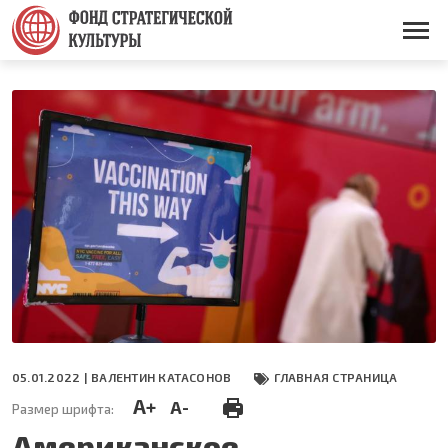
Перейти
к
Основная
основному
навигация
содержанию
05.01.2022 |
ВАЛЕНТИН КАТАСОНОВ
ГЛАВНАЯ СТРАНИЦА
A+
A-
Размер шрифта:
Американское