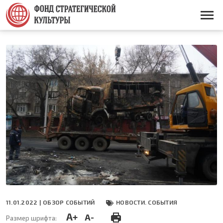
Перейти
к
Основная
основному
навигация
содержанию
11.01.2022 |
ОБЗОР СОБЫТИЙ
НОВОСТИ. СОБЫТИЯ
A+
A-
Размер шрифта: