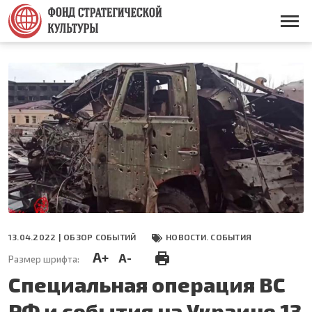
Перейти
к
Основная
основному
навигация
содержанию
13.04.2022 |
ОБЗОР СОБЫТИЙ
НОВОСТИ. СОБЫТИЯ
A+
A-
Размер шрифта:
Специальная операция ВС
РФ и события на Украине 13