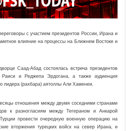
переговоры с участием президентов России, Ирана и
заметное влияние на процессы на Ближнем Востоке и
дворце Саад-Абад состоялась встреча президентов
 Раиси и Реджепа Эрдогана, а также аудиенция
го лидера (рахбара) аятоллы Али Хаменеи.
 месяцы отношения между двумя соседними странами
одов к разногласиям между Тегераном и Анкарой
Турции провести очередную военную операцию на
ские вторжения турецких войск на север Ирана, и