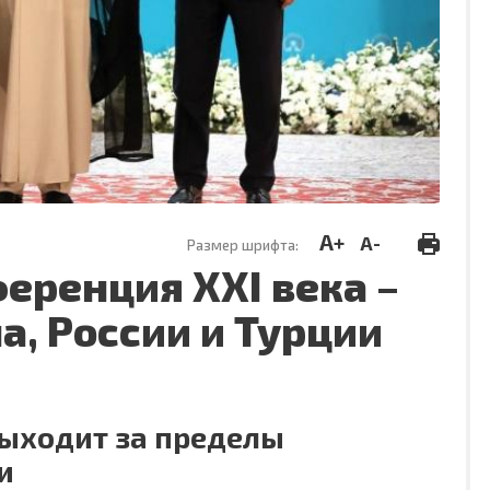
A+
A-
Размер шрифта:
еренция XXI века –
, России и Турции
выходит за пределы
и