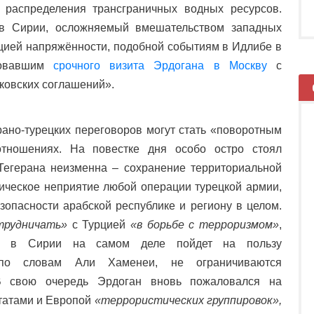
 распределения трансграничных водных ресурсов.
 в Сирии, осложняемый вмешательством западных
ацией напряжённости, подобной событиям в Идлибе в
бовавшим
срочного визита Эрдогана в Москву
с
ковских соглашений».
рано-турецких переговоров могут стать «поворотным
отношениях. На повестке дня особо остро стоял
Тегерана неизменна – сохранение территориальной
рическое неприятие любой операции турецкой армии,
зопасности арабской республике и региону в целом.
трудничать»
с Турцией
«в борьбе с терроризмом»
,
ие в Сирии на самом деле пойдет на пользу
, по словам Али Хаменеи, не ограничиваются
В свою очередь Эрдоган вновь пожаловался на
татами и Европой
«террористических группировок»,