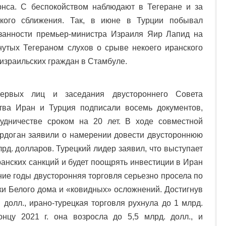
нса. С беспокойством наблюдают в Тегеране и за
цкого сближения. Так, в июне в Турции побывал
анности премьер-министра Израиля Яир Лапид на
утых Тегераном слухов о срыве некоего иранского
 израильских граждан в Стамбуле.
ервых лиц и заседания двустороннего Совета
ства Иран и Турция подписали восемь документов,
удничестве сроком на 20 лет. В ходе совместной
Эрдоган заявили о намерении довести двустороннюю
рд. долларов. Турецкий лидер заявил, что выступает
анских санкций и будет поощрять инвестиции в Иран
ние годы двусторонняя торговля серьезно просела по
ки Белого дома и «ковидных» осложнений. Достигнув
. долл., ирано-турецкая торговля рухнула до 1 млрд.
онцу 2021 г. она возросла до 5,5 млрд. долл., и