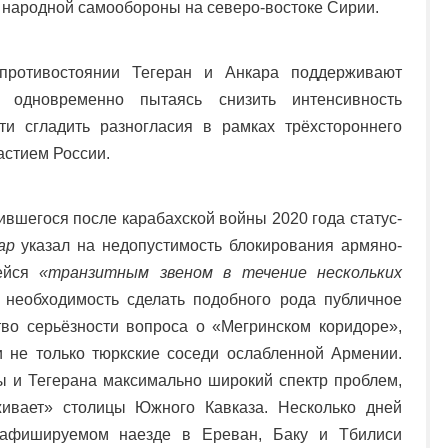
 народной самообороны на северо-востоке Сирии.
противостоянии Тегеран и Анкара поддерживают
, одновременно пытаясь снизить интенсивность
ти сгладить разногласия в рамках трёхстороннего
астием России.
вшегося после карабахской войны 2020 года статус-
ар
указал на недопустимость блокирования армяно-
щейся
«транзитным звеном в течение нескольких
 необходимость сделать подобного рода публичное
тво серьёзности вопроса о «Мегринском коридоре»,
 не только тюркские соседи ослабленной Армении.
 и Тегерана максимально широкий спектр проблем,
ивает» столицы Южного Кавказа. Несколько дней
еафишируемом наезде в Ереван, Баку и Тбилиси