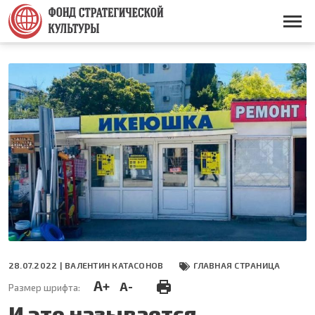
Перейти
к
Основная
основному
навигация
содержанию
28.07.2022 |
ВАЛЕНТИН КАТАСОНОВ
ГЛАВНАЯ СТРАНИЦА
A+
A-
Размер шрифта:
И это называется