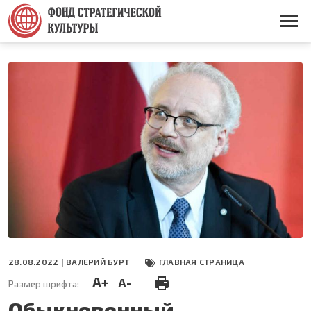
Перейти
к
Основная
основному
навигация
содержанию
28.08.2022 |
ВАЛЕРИЙ БУРТ
ГЛАВНАЯ СТРАНИЦА
A+
A-
Размер шрифта:
Обыкновенный