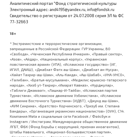
Аналитический портал "Фонд стратегической культуры
Электронный адрес: and4195@yandex.ru, info@fondsk.ru
Cвидетельство о регистрации от 24.07.2008 серия ЭЛ № ФС
77-32663
18+
* Экстремистские и террористические организации,
запрещенные в Российской Федерации: ГУР Украины, ВО
«Свобода», «Чеченская Республика Ичкерия», «Правый сектор»,
«Азов», «Айдар», «Национальный корпус», «Украинская
повстанческая армия» (УПА), «Исламское государство» (ИГ,
ИГИЛ, ДАИШ), «Джабхат Фатх аш-Шам», «Джабхат ан-Нусра»,
«Хайат Тахрир-аш-Шам», «Аль-Каида», «Аш-Шабаб», «УНА-УНСО»,
«Талибан», «Братья-мусульмане», «Меджлис крымско-татарского
народа», «Хизб ут-Тахрир»,«Имарат Кавказ», «Нурджулар»,
«Таблиги Джамаат», «Лашкар-И-Тайба», «Исламская партия
Туркестана», «Исламское движение Узбекистана», «Исламское
движение Восточного Туркестана» (ИДВТ), «Джунд аш-Шам»,
«АУМ Синрике», «Братство» Корчинского, «Тризуб им. Степана
Бандеры», «Организация украинских националистов» (ОУН), С14.
Компания Meta и социальные сети Facebook / Фейсбук и
Instagram / Инстаграм, Международное общественное движение
ЛГБТ, ФБК (Фонд борьбы с коррупцией, признан иноагентом),
Штабы Навального, «Национал-большевистская партия»,