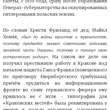
газеты, с 1939 года, сразу после образования
Генерал-губернаторства на оккупированных
гитлеровцами польских землях.
По словам Христи Фриланд, её дед, Майкл
Хомяк,
«был до войны юристом и журналистом,
поэтому предвидел захват советскими войсками
западной части Украины, поэтому и покинул свою
. На самом же деле он
историческую родину»
получил престижную работу в Кракове под
началом нациста Ганса Франка (повешенного
по приговору Нюрнбергского трибунала),
причём трудиться на информационном
фронте во славу германского фюрера ему
пришлось не с нуля – типография для
«Краковских вестей» была реквизирована у
евреев в пользу украинцев, разделявших