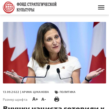
Перейти
к
Основная
основному
навигация
содержанию
13.09.2022 |
АРИНА ЦУКАНОВА
ПОЛИТИКА
A+
A-
Размер шрифта:
Внучку нациста готовили к