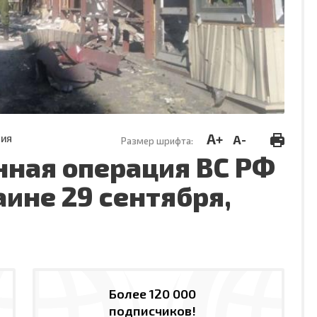
A+
A-
ТИЯ
Размер шрифта:
нная операция ВС РФ
аине 29 сентября,
Более 120 000
подписчиков!