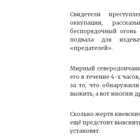
Свидетели преступл
оккупации, расска
беспорядочный огонь 
подвала для издева
«предателей».
Мирный северодончани
его в течение 4-х часо
за то, что обнаружили
выжить, а вот многим д
Сколько жертв киевских
ещё предстоит выяснить
установят.