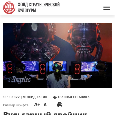
Перейти
к
Основная
основному
навигация
содержанию
10.10.2022 |
ЛЕОНИД САВИН
ГЛАВНАЯ СТРАНИЦА
A+
A-
Размер шрифта:
Вульгарный двойник