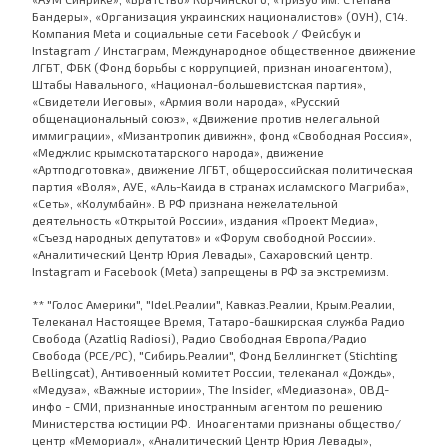
Бандеры», «Организация украинских националистов» (ОУН), С14.
Компания Meta и социальные сети Facebook / Фейсбук и
Instagram / Инстаграм, Международное общественное движение
ЛГБТ, ФБК (Фонд борьбы с коррупцией, признан иноагентом),
Штабы Навального, «Национал-большевистская партия»,
«Свидетели Иеговы», «Армия воли народа», «Русский
общенациональный союз», «Движение против нелегальной
иммиграции», «Мизантропик дивижн», фонд «Свободная Россия»,
«Меджлис крымскотатарского народа», движение
«Артподготовка», движение ЛГБТ, общероссийская политическая
партия «Воля», АУЕ, «Аль-Каида в странах исламского Магриба»,
«Сеть», «Колумбайн». В РФ признана нежелательной
деятельность «Открытой России», издания «Проект Медиа»,
«Съезд народных депутатов» и «Форум свободной России».
«Аналитический Центр Юрия Левады», Сахаровский центр.
Instagram и Facebook (Metа) запрещены в РФ за экстремизм.
** "Голос Америки", "Idel.Реалии", Кавказ.Реалии, Крым.Реалии,
Телеканал Настоящее Время, Татаро-башкирская служба Радио
Свобода (Azatliq Radiosi), Радио Свободная Европа/Радио
Свобода (PCE/PC), "Сибирь.Реалии", Фонд Беллингкет (Stichting
Bellingcat), Антивоенный комитет России, телеканал «Дождь»,
«Медуза», «Важные истории», The Insider, «Медиазона», ОВД-
инфо - СМИ, признанные иностранным агентом по решению
Министерства юстиции РФ. Иноагентами признаны общество/
центр «Мемориал», «Аналитический Центр Юрия Левады»,