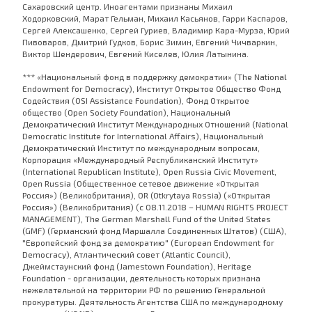
Сахаровский центр. Иноагентами признаны Михаил
Ходорковский, Марат Гельман, Михаил Касьянов, Гарри Каспаров,
Сергей Алексашенко, Сергей Гуриев, Владимир Кара-Мурза, Юрий
Пивоваров, Дмитрий Гудков, Борис Зимин, Евгений Чичваркин,
Виктор Шендерович, Евгений Киселев, Юлия Латынина.
*** «Национальный фонд в поддержку демократии» (The National
Endowment for Democracy), Институт Открытое Общество Фонд
Содействия (OSI Assistance Foundation), Фонд Открытое
общество (Open Society Foundation), Национальный
Демократический Институт Международных Отношений (National
Democratic Institute for International Affairs), Национальный
Демократический Институт по международным вопросам,
Корпорация «Международный Республиканский Институт»
(International Republican Institute), Open Russia Civic Movement,
Open Russia (Общественное сетевое движение «Открытая
Россия») (Великобритания), OR (Otkrytaya Rossia) («Открытая
Россия») (Великобритания) (с 08.11.2018 – HUMAN RIGHTS PROJECT
MANAGEMENT), The German Marshall Fund of the United States
(GMF) (Германский фонд Маршалла Соединенных Штатов) (США),
"Европейский фонд за демократию" (European Endowment for
Democracy), Атлантический совет (Atlantic Council),
Джеймстаунский фонд (Jamestown Foundation), Heritage
Foundation - организации, деятельность которых признана
нежелательной на территории РФ по решению Генеральной
прокуратуры. Деятельность Агентства США по международному