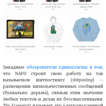
Западные
обозреватели единогласны в том
,
что NAFO строит свою работу на так
называемом шитпостинге (
shitposting
) –
размещении низкокачественных сообщений
(буквально: дерьма), снижая этим значение
любых текстов и делая их бессмысленными.
The
Economist
называет это «легкомысленной