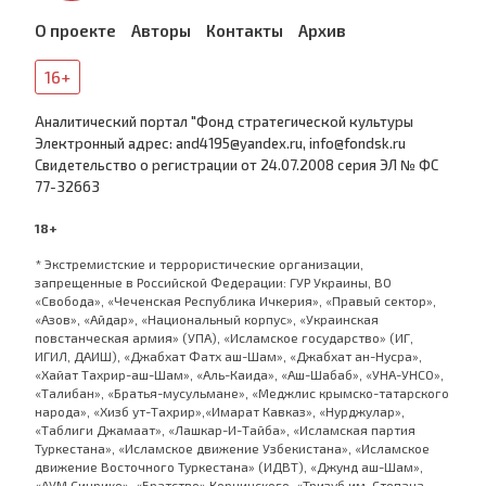
О проекте
Авторы
Контакты
Архив
16+
Аналитический портал "Фонд стратегической культуры
Электронный адрес: and4195@yandex.ru, info@fondsk.ru
Cвидетельство о регистрации от 24.07.2008 серия ЭЛ № ФС
77-32663
18+
* Экстремистские и террористические организации,
запрещенные в Российской Федерации: ГУР Украины, ВО
«Свобода», «Чеченская Республика Ичкерия», «Правый сектор»,
«Азов», «Айдар», «Национальный корпус», «Украинская
повстанческая армия» (УПА), «Исламское государство» (ИГ,
ИГИЛ, ДАИШ), «Джабхат Фатх аш-Шам», «Джабхат ан-Нусра»,
«Хайат Тахрир-аш-Шам», «Аль-Каида», «Аш-Шабаб», «УНА-УНСО»,
«Талибан», «Братья-мусульмане», «Меджлис крымско-татарского
народа», «Хизб ут-Тахрир»,«Имарат Кавказ», «Нурджулар»,
«Таблиги Джамаат», «Лашкар-И-Тайба», «Исламская партия
Туркестана», «Исламское движение Узбекистана», «Исламское
движение Восточного Туркестана» (ИДВТ), «Джунд аш-Шам»,
«АУМ Синрике», «Братство» Корчинского, «Тризуб им. Степана