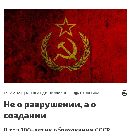
Перейти
к
основному
содержанию
12.12.2022 |
АЛЕКСАНДР ПРИЛУКОВ
ПОЛИТИКА
Не о разрушении, а о
создании
В год 100-летия образования СССР