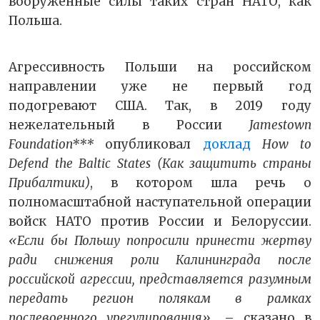
вооруженные силы таких стран НАТО, как
Польша.
Агрессивность Польши на российском
направлении уже не первый год
подогревают США. Так, в 2019 году
нежелательный в России
Jamestown
Foundation***
опубликовал
доклад
How to
Defend the Baltic States (Как защитить страны
Прибалтики)
, в котором шла речь о
полномасштабной наступательной операции
войск НАТО против России и Белоруссии.
«Если бы Польшу попросили принести жертву
ради снижения роли Калининграда после
российской агрессии, представляется разумным
передать регион полякам в рамках
послевоенного урегулирования»,
– сказано в