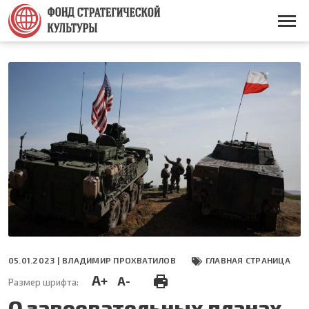
Перейти
к
Основная
основному
навигация
содержанию
05.01.2023 |
ВЛАДИМИР ПРОХВАТИЛОВ
ГЛАВНАЯ СТРАНИЦА
A+
A-
Размер шрифта:
О завоевательных планах